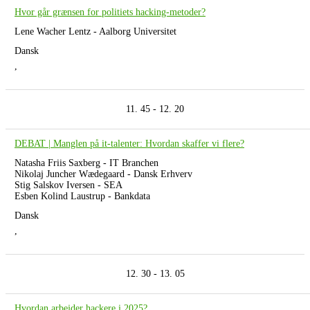
Hvor går grænsen for politiets hacking-metoder?
Lene Wacher Lentz - Aalborg Universitet
Dansk
,
11. 45 - 12. 20
DEBAT | Manglen på it-talenter: Hvordan skaffer vi flere?
Natasha Friis Saxberg - IT Branchen
Nikolaj Juncher Wædegaard - Dansk Erhverv
Stig Salskov Iversen - SEA
Esben Kolind Laustrup - Bankdata
Dansk
,
12. 30 - 13. 05
Hvordan arbejder hackere i 2025?