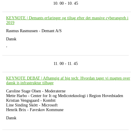
10. 00 - 10. 45
KEYNOTE | Demants erfaringer og tiltag efter det massive cyberangreb i
2019
Rasmus Rasmussen - Demant A/S
Dansk
,
11. 00 - 11. 45
KEYNOTE DEBAT | Afhængig af big tech: Hvordan tager vi magten over
dansk it-infrastruktur tilbage
Caroline Stage Olsen - Moderaterne
Mette Harbo - Center for It og Medicoteknologi i Region Hovedstaden
Kristian Vengsgaard - Kombit
Line Sinding Skött - Microsoft
Henrik Brix - Favrskov Kommune
Dansk