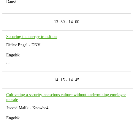
Dansk
13. 30 - 14. 00
Securing the energy transition
Ditlev Engel - DNV
Engelsk
, ,
14. 15 - 14. 45
Cultivating a security-conscious culture without undermining employee
morale
Javvad Malik - Knowbe4
Engelsk