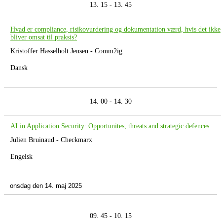
13. 15 - 13. 45
Hvad er compliance, risikovurdering og dokumentation værd, hvis det ikke
bliver omsat til praksis?
Kristoffer Hasselholt Jensen - Comm2ig
Dansk
14. 00 - 14. 30
AI in Application Security: Opportunites, threats and strategic defences
Julien Bruinaud - Checkmarx
Engelsk
onsdag den 14. maj 2025
09. 45 - 10. 15