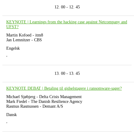
12. 00 - 12. 45
KEYNOTE | Learnings from the hacking case against Netcompany and
UFST?
Martin Kofoed - itm8
Jan Lemnitzer - CBS
Engelsk
,
13. 00 - 13. 45
KEYNOTE DEBAT | Betaling til gidselstagere i ransomware-sager?
Michael Sjøbjerg - Delta Crisis Management
Mark Fiedel - The Danish Resilience Agency
Rasmus Rasmussen - Demant A/S
Dansk
,