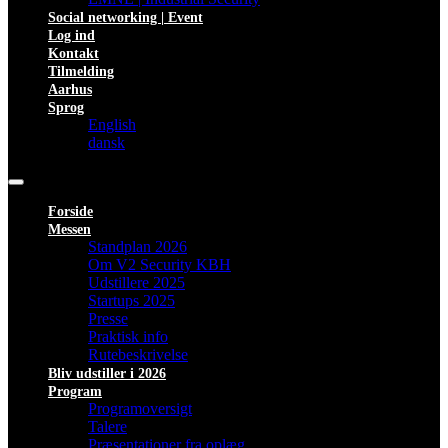
Social networking | Event
Log ind
Kontakt
Tilmelding
Aarhus
Sprog
English
dansk
Forside
Messen
Standplan 2026
Om V2 Security KBH
Udstillere 2025
Startups 2025
Presse
Praktisk info
Rutebeskrivelse
Bliv udstiller i 2026
Program
Programoversigt
Talere
Præsentationer fra oplæg