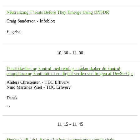
Neutralizing Threats Before They Emerge Using DNSDR
Craig Sanderson - Infoblox
Engelsk
10. 30 - 11. 00
Datasikkerhed og kontrol med retning – sådan skaber du kontrol,
compliance og kontinuitet i en digital verden ved brugen af DevSecOps
Anders Christensen - TDC Erhverv
Nino Martinez Wael - TDC Erhverv
Dansk
, ,
11. 15 - 11. 45
Vendor, vidi, vici: 5 ways hackers conquer your supply chain.