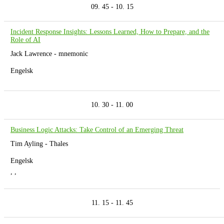
09. 45 - 10. 15
Incident Response Insights: Lessons Learned, How to Prepare, and the
Role of AI
Jack Lawrence - mnemonic
Engelsk
10. 30 - 11. 00
Business Logic Attacks: Take Control of an Emerging Threat
Tim Ayling - Thales
Engelsk
, ,
11. 15 - 11. 45