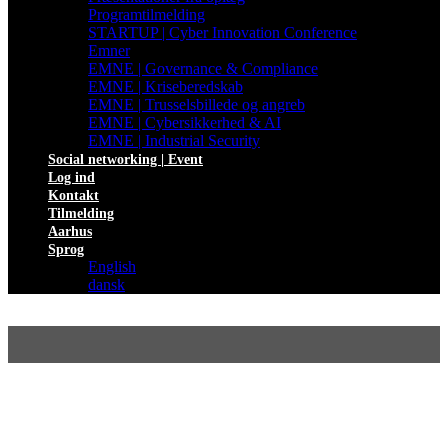
Programtilmelding
STARTUP | Cyber Innovation Conference
Emner
EMNE | Governance & Compliance
EMNE | Kriseberedskab
EMNE | Trusselsbillede og angreb
EMNE | Cybersikkerhed & AI
EMNE | Industrial Security
Social networking | Event
Log ind
Kontakt
Tilmelding
Aarhus
Sprog
English
dansk
PROGRAM