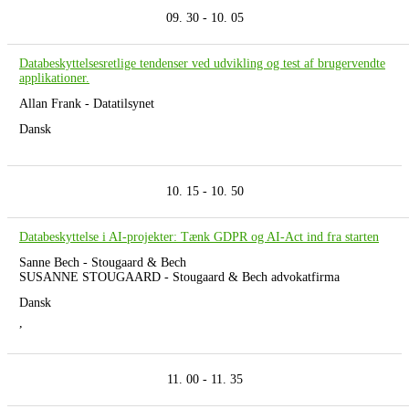
09. 30 - 10. 05
Databeskyttelsesretlige tendenser ved udvikling og test af brugervendte
applikationer.
Allan Frank - Datatilsynet
Dansk
10. 15 - 10. 50
Databeskyttelse i AI-projekter: Tænk GDPR og AI-Act ind fra starten
Sanne Bech - Stougaard & Bech
SUSANNE STOUGAARD - Stougaard & Bech advokatfirma
Dansk
,
11. 00 - 11. 35