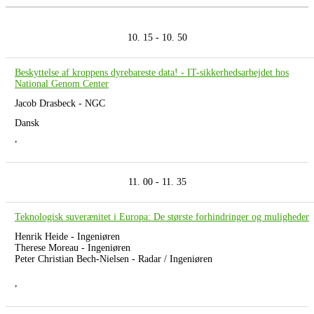
10. 15 - 10. 50
Beskyttelse af kroppens dyrebareste data! - IT-sikkerhedsarbejdet hos
National Genom Center
Jacob Drasbeck - NGC
Dansk
,
11. 00 - 11. 35
Teknologisk suverænitet i Europa: De største forhindringer og muligheder
Henrik Heide - Ingeniøren
Therese Moreau - Ingeniøren
Peter Christian Bech-Nielsen - Radar / Ingeniøren
,