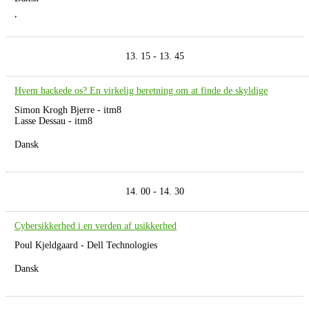
,
13. 15 - 13. 45
Hvem hackede os? En virkelig beretning om at finde de skyldige
Simon Krogh Bjerre - itm8
Lasse Dessau - itm8
Dansk
14. 00 - 14. 30
Cybersikkerhed i en verden af usikkerhed
Poul Kjeldgaard - Dell Technologies
Dansk