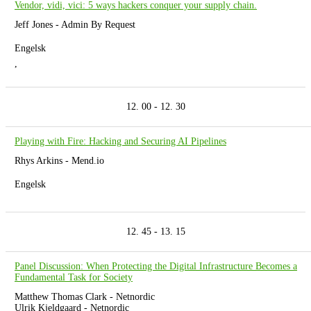
Vendor, vidi, vici: 5 ways hackers conquer your supply chain.
Jeff Jones - Admin By Request
Engelsk
,
12. 00 - 12. 30
Playing with Fire: Hacking and Securing AI Pipelines
Rhys Arkins - Mend.io
Engelsk
12. 45 - 13. 15
Panel Discussion: When Protecting the Digital Infrastructure Becomes a
Fundamental Task for Society
Matthew Thomas Clark - Netnordic
Ulrik Kjeldgaard - Netnordic