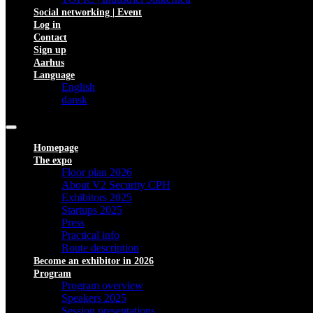
Social networking | Event
Log in
Contact
Sign up
Aarhus
Language
English
dansk
Homepage
The expo
Floor plan 2026
About V2 Security CPH
Exhibitors 2025
Startups 2025
Press
Practical info
Route description
Become an exhibitor in 2026
Program
Program overview
Speakers 2025
Session presentations