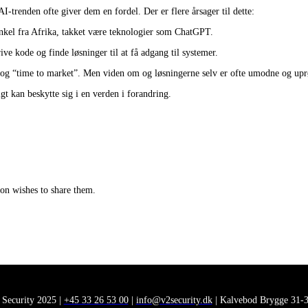
AI-trenden ofte giver dem en fordel. Der er flere årsager til dette:
 onkel fra Afrika, takket være teknologier som ChatGPT.
ve kode og finde løsninger til at få adgang til systemer.
ng og “time to market”. Men viden om og løsningerne selv er ofte umodne og uprø
gt kan beskytte sig i en verden i forandring.
tion wishes to share them.
 Security 2025 |
+45 33 26 53 00
|
info@v2security.dk
| Kalvebod Brygge 31-3