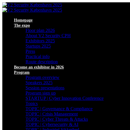
Homepage
The expo
Floor plan 2026
About V2 Security CPH
Exhibitors 2025
Startups 2025
Press
Practical info
Route description
Become an exhibitor in 2026
Program
Program overview
Speakers 2025
Session presentations
Program sign up
STARTUP | Cyber Innovation Conference
Topics
TOPIC | Governance & Compliance
TOPIC | Crisis Management
TOPIC | Cyber Threats & Attacks
TOPIC | Cybersecurity & AI
TOPIC | Industriel Sikkerhed