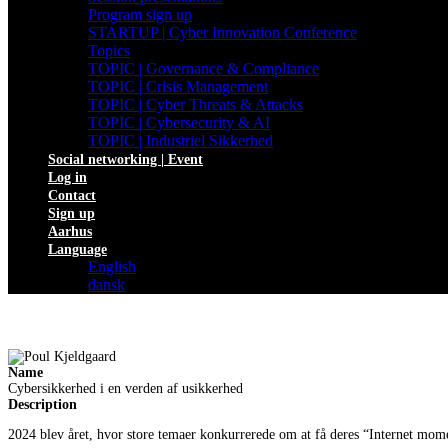
Program sign up
STARTUP | Cyber Innovation Conference
Topics
TOPIC | Governance & Compliance
TOPIC | Crisis Management
TOPIC | Cyber Threats & Attacks
TOPIC | Cybersecurity & AI
TOPIC | Industriel Sikkerhed
Social networking | Event
Log in
Contact
Sign up
Aarhus
Language
English
dansk
Name
Cybersikkerhed i en verden af usikkerhed
Description
2024 blev året, hvor store temaer konkurrerede om at få deres “Internet mom