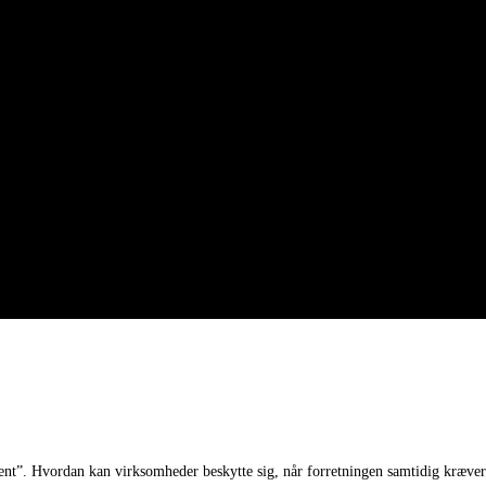
ent”. Hvordan kan virksomheder beskytte sig, når forretningen samtidig kræver