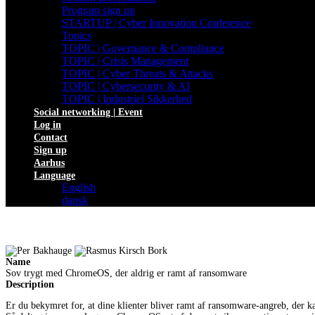
Program sign up
STARTUP | Cyber Innovation Conference
Topics
TOPIC | Governance & Compliance
TOPIC | Crisis Management
TOPIC | Cyber Threats & Attacks
TOPIC | Cybersecurity & AI
TOPIC | Industriel Sikkerhed
Social networking | Event
Log in
Contact
Sign up
Aarhus
Language
English
dansk
Name
Sov trygt med ChromeOS, der aldrig er ramt af ransomware
Description
Er du bekymret for, at dine klienter bliver ramt af ransomware-angreb, der 