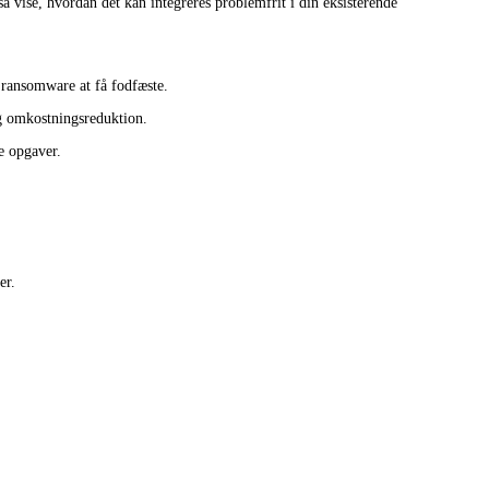
vise, hvordan det kan integreres problemfrit i din eksisterende
 ransomware at få fodfæste.
og omkostningsreduktion.
e opgaver.
er.