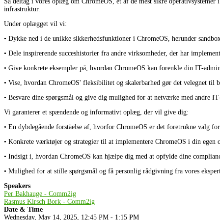
Så deltag i vores oplæg om ChromeOS, et af de mest sikre operativsystemer i
infrastruktur.
Under oplægget vil vi:
• Dykke ned i de unikke sikkerhedsfunktioner i ChromeOS, herunder sandboxin
• Dele inspirerende succeshistorier fra andre virksomheder, der har impleme
• Give konkrete eksempler på, hvordan ChromeOS kan forenkle din IT-administ
• Vise, hvordan ChromeOS' fleksibilitet og skalerbarhed gør det velegnet til
• Besvare dine spørgsmål og give dig mulighed for at netværke med andre IT-p
Vi garanterer et spændende og informativt oplæg, der vil give dig:
• En dybdegående forståelse af, hvorfor ChromeOS er det foretrukne valg for 
• Konkrete værktøjer og strategier til at implementere ChromeOS i din egen 
• Indsigt i, hvordan ChromeOS kan hjælpe dig med at opfylde dine complianc
• Mulighed for at stille spørgsmål og få personlig rådgivning fra vores ekspert
Speakers
Per Bakhauge - Comm2ig
Rasmus Kirsch Bork - Comm2ig
Date & Time
Wednesday, May 14, 2025, 12:45 PM - 1:15 PM