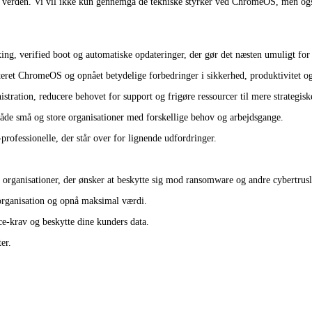
 verden. Vi vil ikke kun gennemgå de tekniske styrker ved ChromeOS, men også 
g, verified boot og automatiske opdateringer, der gør det næsten umuligt for
nteret ChromeOS og opnået betydelige forbedringer i sikkerhed, produktivitet 
ration, reducere behovet for support og frigøre ressourcer til mere strategisk
 både små og store organisationer med forskellige behov og arbejdsgange.
rofessionelle, der står over for lignende udfordringer.
organisationer, der ønsker at beskytte sig mod ransomware og andre cybertrusl
organisation og opnå maksimal værdi.
e-krav og beskytte dine kunders data.
er.