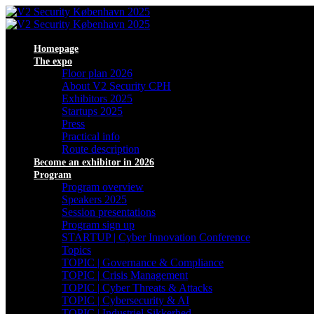
Homepage
The expo
Floor plan 2026
About V2 Security CPH
Exhibitors 2025
Startups 2025
Press
Practical info
Route description
Become an exhibitor in 2026
Program
Program overview
Speakers 2025
Session presentations
Program sign up
STARTUP | Cyber Innovation Conference
Topics
TOPIC | Governance & Compliance
TOPIC | Crisis Management
TOPIC | Cyber Threats & Attacks
TOPIC | Cybersecurity & AI
TOPIC | Industriel Sikkerhed