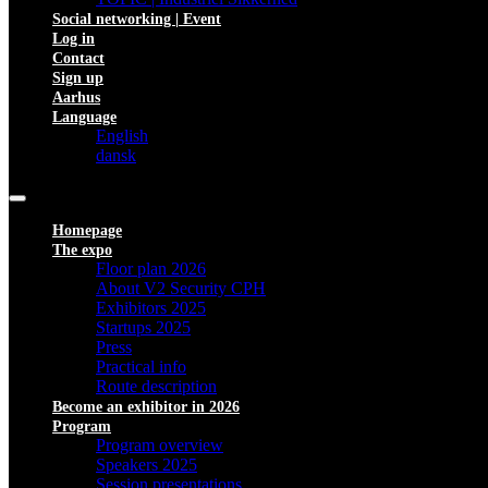
Social networking | Event
Log in
Contact
Sign up
Aarhus
Language
English
dansk
Homepage
The expo
Floor plan 2026
About V2 Security CPH
Exhibitors 2025
Startups 2025
Press
Practical info
Route description
Become an exhibitor in 2026
Program
Program overview
Speakers 2025
Session presentations