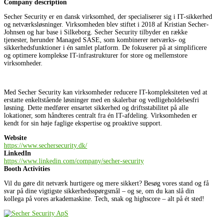
Company description
Secher Security er en dansk virksomhed, der specialiserer sig i IT-sikkerhed
og netværksløsninger. Virksomheden blev stiftet i 2018 af Kristian Secher-
Johnsen og har base i Silkeborg. Secher Security tilbyder en række
tjenester, herunder Managed SASE, som kombinerer netværks- og
sikkerhedsfunktioner i én samlet platform. De fokuserer på at simplificere
og optimere komplekse IT-infrastrukturer for store og mellemstore
virksomheder.
Med Secher Security kan virksomheder reducere IT-kompleksiteten ved at
erstatte enkeltstående løsninger med en skalerbar og vedligeholdelsesfri
løsning. Dette medfører ensartet sikkerhed og driftsstabilitet på alle
lokationer, som håndteres centralt fra én IT-afdeling. Virksomheden er
kendt for sin høje faglige ekspertise og proaktive support.
Website
https://www.sechersecurity.dk/
LinkedIn
https://www.linkedin.com/company/secher-security
Booth Activities
Vil du gøre dit netværk hurtigere og mere sikkert? Besøg vores stand og få
svar på dine vigtigste sikkerhedsspørgsmål – og se, om du kan slå din
kollega på vores arkademaskine. Tech, snak og highscore – alt på ét sted!