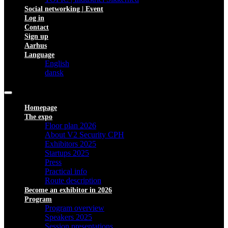
Social networking | Event
Log in
Contact
Sign up
Aarhus
Language
English
dansk
Homepage
The expo
Floor plan 2026
About V2 Security CPH
Exhibitors 2025
Startups 2025
Press
Practical info
Route description
Become an exhibitor in 2026
Program
Program overview
Speakers 2025
Session presentations