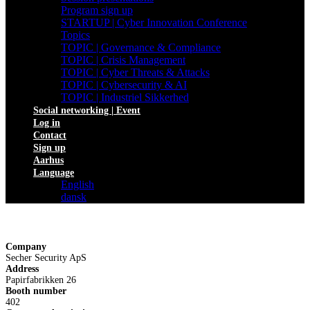
Program sign up
STARTUP | Cyber Innovation Conference
Topics
TOPIC | Governance & Compliance
TOPIC | Crisis Management
TOPIC | Cyber Threats & Attacks
TOPIC | Cybersecurity & AI
TOPIC | Industriel Sikkerhed
Social networking | Event
Log in
Contact
Sign up
Aarhus
Language
English
dansk
Company
Secher Security ApS
Address
Papirfabrikken 26
Booth number
402