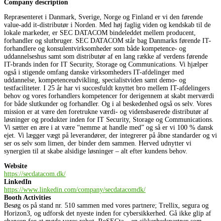
Company description
Repræsenteret i Danmark, Sverige, Norge og Finland er vi den førende
value-add it-distributør i Norden. Med høj faglig viden og kendskab til de
lokale markeder, er SEC DATACOM bindeleddet mellem producent,
forhandler og slutbruger. SEC DATACOM står bag Danmarks førende IT-
forhandlere og konsulentvirksomheder som både kompetence- og
uddannelseshus samt som distributør af en lang række af verdens førende
IT-brands inden for IT Security, Storage og Communications. Vi hjælper
også i stigende omfang danske virksomheders IT-afdelinger med
uddannelse, kompetenceudvikling, specialistviden samt demo- og
testfaciliteter. I 25 år har vi succesfuldt knyttet bro mellem IT-afdelingers
behov og vores forhandlers kompetencer for derigennem at skabt merværdi
for både slutkunder og forhandler. Og i al beskedenhed også os selv. Vores
mission er at være den foretrukne værdi- og vidensbaserede distributør af
løsninger og produkter inden for IT Security, Storage og Communications.
Vi sætter en ære i at være “nemme at handle med” og så er vi 100 % dansk
ejet. Vi lægger vægt på leverandører, der integrerer på åbne standarder og vi
ser os selv som limen, der binder dem sammen. Herved udnytter vi
synergien til at skabe alsidige løsninger – alt efter kundens behov.
Website
https://secdatacom.dk/
LinkedIn
https://www.linkedin.com/company/secdatacomdk/
Booth Activities
Besøg os på stand nr. 510 sammen med vores partnere; Trellix, segura og
Horizon3, og udforsk det nyeste inden for cybersikkerhed. Gå ikke glip af