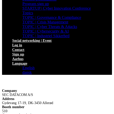
Program sign up
STARTUP | Cyber Innovation Conference
Topics
TOPIC | Governance & Compliance
TOPIC | Crisis Management
TOPIC | Cyber Threats & Attacks
TOPIC | Cybersecurity & AI
TOPIC | Industriel Sikkerhed
Social networking | Event
Log in
Contact
Sign up
Aarhus
Language
English
dansk
Company
SEC DATACOM A/S
Address
Gydevang 17-19, DK-3450 Allerød
Booth number
510