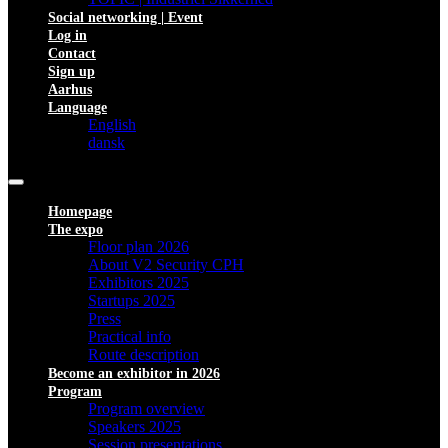
Social networking | Event
Log in
Contact
Sign up
Aarhus
Language
English
dansk
Homepage
The expo
Floor plan 2026
About V2 Security CPH
Exhibitors 2025
Startups 2025
Press
Practical info
Route description
Become an exhibitor in 2026
Program
Program overview
Speakers 2025
Session presentations