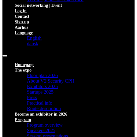
Social networking | Event
Log in
Contact
Sign up
Aarhus
Language
English
dansk
Homepage
The expo
Floor plan 2026
About V2 Security CPH
Exhibitors 2025
Startups 2025
Press
Practical info
Route description
Become an exhibitor in 2026
Program
Program overview
Speakers 2025
Session presentations