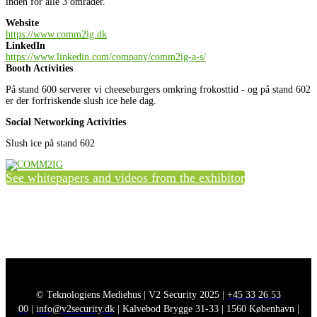
inden for alle 3 områder.
Website
https://www.comm2ig.dk
LinkedIn
https://www.linkedin.com/company/comm2ig-a-s/
Booth Activities
På stand 600 serverer vi cheeseburgers omkring frokosttid - og på stand 602
er der forfriskende slush ice hele dag.
Social Networking Activities
Slush ice på stand 602
See whitepapers and videos from the exhibitor
© Teknologiens Mediehus | V2 Security 2025 |
+45 33 26 53
00
|
info@v2security.dk
| Kalvebod Brygge 31-33 | 1560 København |