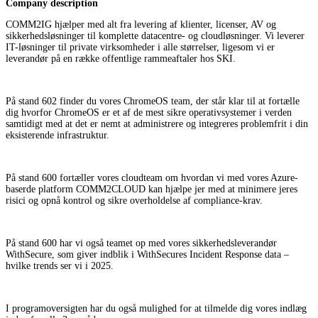
Company description
COMM2IG hjælper med alt fra levering af klienter, licenser, AV og
sikkerhedsløsninger til komplette datacentre- og cloudløsninger. Vi leverer
IT-løsninger til private virksomheder i alle størrelser, ligesom vi er
leverandør på en række offentlige rammeaftaler hos SKI.
På stand 602 finder du vores ChromeOS team, der står klar til at fortælle
dig hvorfor ChromeOS er et af de mest sikre operativsystemer i verden
samtidigt med at det er nemt at administrere og integreres problemfrit i din
eksisterende infrastruktur.
På stand 600 fortæller vores cloudteam om hvordan vi med vores Azure-
baserde platform COMM2CLOUD kan hjælpe jer med at minimere jeres
risici og opnå kontrol og sikre overholdelse af compliance-krav.
På stand 600 har vi også teamet op med vores sikkerhedsleverandør
WithSecure, som giver indblik i WithSecures Incident Response data –
hvilke trends ser vi i 2025.
I programoversigten har du også mulighed for at tilmelde dig vores indlæg