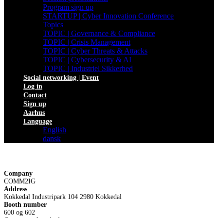
Program sign up
STARTUP | Cyber Innovation Conference
Topics
TOPIC | Governance & Compliance
TOPIC | Crisis Management
TOPIC | Cyber Threats & Attacks
TOPIC | Cybersecurity & AI
TOPIC | Industriel Sikkerhed
Social networking | Event
Log in
Contact
Sign up
Aarhus
Language
English
dansk
Company
COMM2IG
Address
Kokkedal Industripark 104 2980 Kokkedal
Booth number
600 og 602