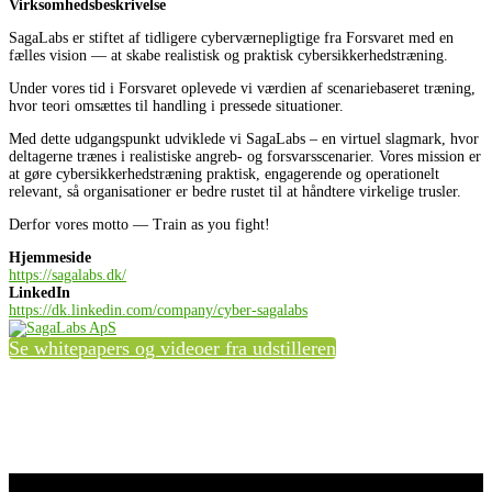
Virksomhedsbeskrivelse
SagaLabs er stiftet af tidligere cyberværnepligtige fra Forsvaret med en
fælles vision — at skabe realistisk og praktisk cybersikkerhedstræning.
Under vores tid i Forsvaret oplevede vi værdien af scenariebaseret træning,
hvor teori omsættes til handling i pressede situationer.
Med dette udgangspunkt udviklede vi SagaLabs – en virtuel slagmark, hvor
deltagerne trænes i realistiske angreb- og forsvarsscenarier. Vores mission er
at gøre cybersikkerhedstræning praktisk, engagerende og operationelt
relevant, så organisationer er bedre rustet til at håndtere virkelige trusler.
Derfor vores motto — Train as you fight!
Hjemmeside
https://sagalabs.dk/
LinkedIn
https://dk.linkedin.com/company/cyber-sagalabs
Se whitepapers og videoer fra udstilleren