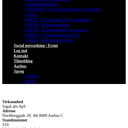
Programtilmelding
STARTUP | Cyber Innovation Conference
Emner
EMNE | Governance & Compliance
EMNE | Kriseberedskab
EMNE | Trusselsbillede og angreb
EMNE | Cybersikkerhed & AI
EMNE | Industrial Security
Social networking | Event
Log ind
Kontakt
Tilmelding
Aarhus
Sprog
English
dansk
Virksomhed
SagaLabs ApS
Adresse
Nordborggade 20, 4th 8000 Aarhus C
Standnummer
S10