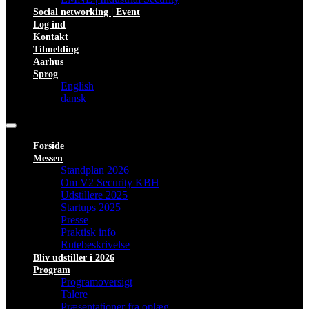
Social networking | Event
Log ind
Kontakt
Tilmelding
Aarhus
Sprog
English
dansk
Forside
Messen
Standplan 2026
Om V2 Security KBH
Udstillere 2025
Startups 2025
Presse
Praktisk info
Rutebeskrivelse
Bliv udstiller i 2026
Program
Programoversigt
Talere
Præsentationer fra oplæg