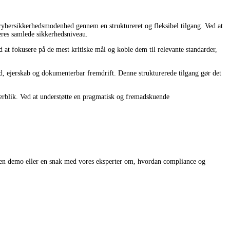
s cybersikkerhedsmodenhed gennem en struktureret og fleksibel tilgang. Ved at
eres samlede sikkerhedsniveau.
ed at fokusere på de mest kritiske mål og koble dem til relevante standarder,
, ejerskab og dokumenterbar fremdrift. Denne strukturerede tilgang gør det
verblik. Ved at understøtte en pragmatisk og fremadskuende
å en demo eller en snak med vores eksperter om, hvordan compliance og