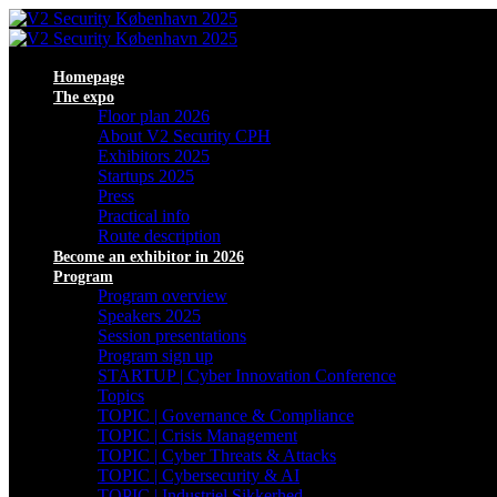
Homepage
The expo
Floor plan 2026
About V2 Security CPH
Exhibitors 2025
Startups 2025
Press
Practical info
Route description
Become an exhibitor in 2026
Program
Program overview
Speakers 2025
Session presentations
Program sign up
STARTUP | Cyber Innovation Conference
Topics
TOPIC | Governance & Compliance
TOPIC | Crisis Management
TOPIC | Cyber Threats & Attacks
TOPIC | Cybersecurity & AI
TOPIC | Industriel Sikkerhed