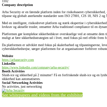
1102
Company description
Arba Security er en førende platform inden for risikobaseret cybersikkerhed, 
tilpasse sig globalt anerkendte standarder som ISO 27001, CIS 18, NIS 2 og 
Med en intelligent, risikodrevet platform og stærk ekspertise i cybersikkerhed 
lovkrav og aktuelle trusler, omsætter Arba traditionel compliance til en dynami
Platformen gør komplekse sikkerhedskrav overskuelige ved at omsætte dem til
muligt at føre sikkerhedsstrategien ud i livet, med fokus på reel effekt frem 
Da platformen er udviklet med fokus på skalerbarhed og tilpasningsevne, leve
cybersikkerhedsrejse, sørger platformen for at organisationer forbliver robuste,
Website
https://arbasecurity.com
LinkedIn
https://www.linkedin.com/company/arba-security/
Booth Activities
Slush-ice og sikkerhed på 2 minutter! Få en forfriskende slush-ice og en ly
sikkerhed kan automatiseres.
Social Networking Activities
No activities, just networking
See whitepapers and videos from the exhibitor