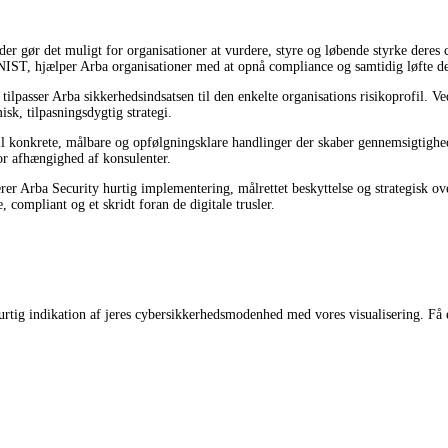
der gør det muligt for organisationer at vurdere, styre og løbende styrke dere
NIST, hjælper Arba organisationer med at opnå compliance og samtidig løfte d
tilpasser Arba sikkerhedsindsatsen til den enkelte organisations risikoprofil. V
sk, tilpasningsdygtig strategi.
 konkrete, målbare og opfølgningsklare handlinger der skaber gennemsigtighed
for afhængighed af konsulenter.
rer Arba Security hurtig implementering, målrettet beskyttelse og strategisk o
 compliant og et skridt foran de digitale trusler.
nhurtig indikation af jeres cybersikkerhedsmodenhed med vores visualisering. F