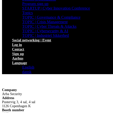
Program sign up
STARTUP | Cyber Innovation Conference
Topics
TOPIC | Governance & Compliance
TOPIC | Crisis Management
TOPIC | Cyber Threats & Attacks
TOPIC | Cybersecurity & AI
TOPIC | Industriel Sikkerhed
Social networking | Event
Log in
Contact
Sign up
Aarhus
Language
English
dansk
Company
Arba Security
Address
Pustervig 3, 4 sal, 4 sal
1126 Copenhagen K
Booth number