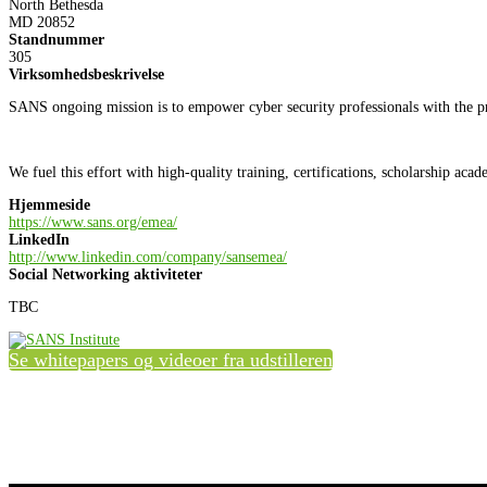
North Bethesda
MD 20852
Standnummer
305
Virksomhedsbeskrivelse
SANS ongoing mission is to empower cyber security professionals with the pr
We fuel this effort with high-quality training, certifications, scholarship ac
Hjemmeside
https://www.sans.org/emea/
LinkedIn
http://www.linkedin.com/company/sansemea/
Social Networking aktiviteter
TBC
Se whitepapers og videoer fra udstilleren