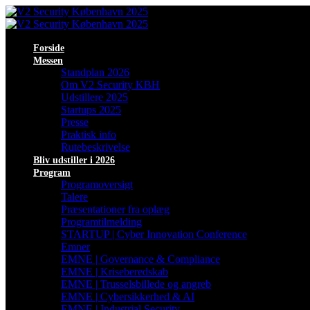
Forside
Messen
Standplan 2026
Om V2 Security KBH
Udstillere 2025
Startups 2025
Presse
Praktisk info
Rutebeskrivelse
Bliv udstiller i 2026
Program
Programoversigt
Talere
Præsentationer fra oplæg
Programtilmelding
STARTUP | Cyber Innovation Conference
Emner
EMNE | Governance & Compliance
EMNE | Kriseberedskab
EMNE | Trusselsbillede og angreb
EMNE | Cybersikkerhed & AI
EMNE | Industrial Security