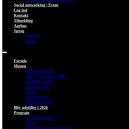
Social networking | Event
Log ind
Kontakt
Tilmelding
Aarhus
Sprog
English
dansk
Forside
Messen
Standplan 2026
Om V2 Security KBH
Udstillere 2025
Startups 2025
Presse
Praktisk info
Rutebeskrivelse
Bliv udstiller i 2026
Program
Programoversigt
Talere
Præsentationer fra oplæg