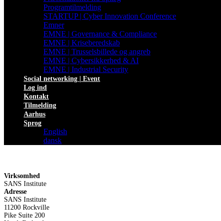
Programtilmelding
STARTUP | Cyber Innovation Conference
Emner
EMNE | Governance & Compliance
EMNE | Kriseberedskab
EMNE | Trusselsbillede og angreb
EMNE | Cybersikkerhed & AI
EMNE | Industrial Security
Social networking | Event
Log ind
Kontakt
Tilmelding
Aarhus
Sprog
English
dansk
Virksomhed
SANS Institute
Adresse
SANS Institute
11200 Rockville
Pike Suite 200