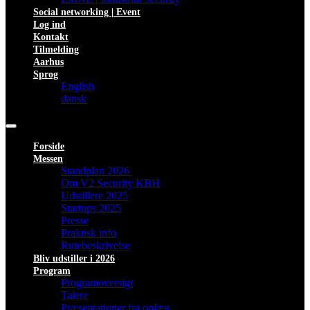
Social networking | Event
Log ind
Kontakt
Tilmelding
Aarhus
Sprog
English
dansk
Forside
Messen
Standplan 2026
Om V2 Security KBH
Udstillere 2025
Startups 2025
Presse
Praktisk info
Rutebeskrivelse
Bliv udstiller i 2026
Program
Programoversigt
Talere
Præsentationer fra oplæg