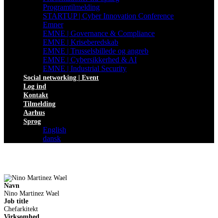
Programtilmelding
STARTUP | Cyber Innovation Conference
Emner
EMNE | Governance & Compliance
EMNE | Kriseberedskab
EMNE | Trusselsbillede og angreb
EMNE | Cybersikkerhed & AI
EMNE | Industrial Security
Social networking | Event
Log ind
Kontakt
Tilmelding
Aarhus
Sprog
English
dansk
Navn
Nino Martinez Wael
Job title
Chefarkitekt
Virksomhed