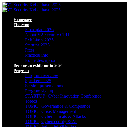
Homepage
The expo
Floor plan 2026
About V2 Security CPH
Exhibitors 2025
Startups 2025
Press
Practical info
Route description
Become an exhibitor in 2026
Program
Program overview
Speakers 2025
Session presentations
Program sign up
STARTUP | Cyber Innovation Conference
Topics
TOPIC | Governance & Compliance
TOPIC | Crisis Management
TOPIC | Cyber Threats & Attacks
TOPIC | Cybersecurity & AI
TOPIC | Industriel Sikkerhed