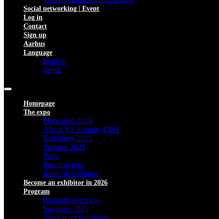
Social networking | Event
Log in
Contact
Sign up
Aarhus
Language
English
dansk
Homepage
The expo
Floor plan 2026
About V2 Security CPH
Exhibitors 2025
Startups 2025
Press
Practical info
Route description
Become an exhibitor in 2026
Program
Program overview
Speakers 2025
Session presentations