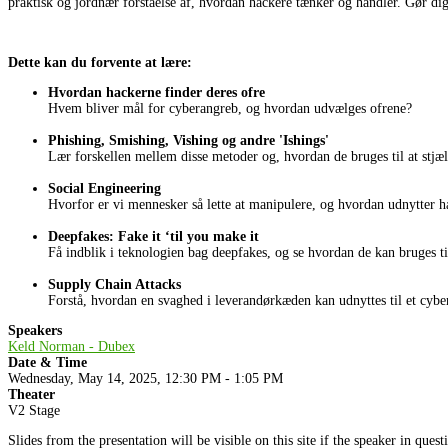
praktisk og jordnær forståelse af, hvordan hackere tænker og handler. Gør di
Dette kan du forvente at lære:
Hvordan hackerne finder deres ofre
Hvem bliver mål for cyberangreb, og hvordan udvælges ofrene?
Phishing, Smishing, Vishing og andre 'Ishings'
Lær forskellen mellem disse metoder og, hvordan de bruges til at stjæl
Social Engineering
Hvorfor er vi mennesker så lette at manipulere, og hvordan udnytter h
Deepfakes: Fake it ‘til you make it
Få indblik i teknologien bag deepfakes, og se hvordan de kan bruges ti
Supply Chain Attacks
Forstå, hvordan en svaghed i leverandørkæden kan udnyttes til et cybe
Speakers
Keld Norman - Dubex
Date & Time
Wednesday, May 14, 2025, 12:30 PM - 1:05 PM
Theater
V2 Stage
Slides from the presentation will be visible on this site if the speaker in ques