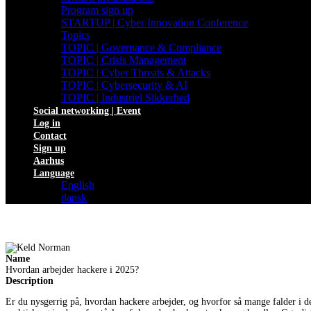
Program sign up
STARTUP | Cyber Innovation Conference
Topics
TOPIC | Governance & Compliance
TOPIC | Crisis Management
TOPIC | Cyber Threats & Attacks
TOPIC | Cybersecurity & AI
TOPIC | Industriel Sikkerhed
Social networking | Event
Log in
Contact
Sign up
Aarhus
Language
English
dansk
Name
Hvordan arbejder hackere i 2025?
Description
Er du nysgerrig på, hvordan hackere arbejder, og hvorfor så mange falder i d