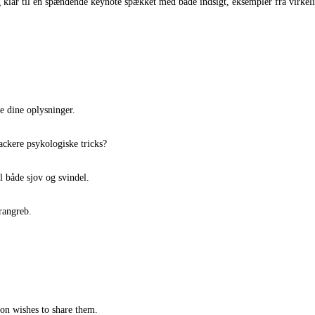
g klar til en spændende keynote spækket med både indsigt, eksempler fra virkel
e dine oplysninger.
ackere psykologiske tricks?
l både sjov og svindel.
rangreb.
tion wishes to share them.