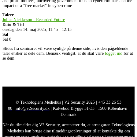
and profit motives, uncovering government links to cybercriminals and the
impact of a "free market" in cybercrime.
Talere
Julius Nicklasson - Recorded Future
Dato & Tid
onsdag den 14. maj 2025, 11.45 - 12.15
Sal
Sal 8
Slides fra seminaret vil være synlige på denne side, hvis den pågældende
taler ønsker at dele dem. Bemærk venligst, at du skal være
logget ind
for at
se dem.
© Teknologiens Mediehus | V2 Security 2025 |
+45 33 26 53
00
|
info@v2security.dk
| Kalvebod Brygge 31-33 | 1560 København |
Denmark
Når du tilmelder dig V2 Security, accepterer du, at arrangøren Teknologiens
Mediehus kan bruge dine tilmeldingsoplysninger til at kontakte dig om