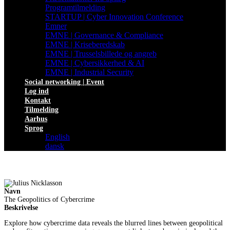
Programtilmelding
STARTUP | Cyber Innovation Conference
Emner
EMNE | Governance & Compliance
EMNE | Kriseberedskab
EMNE | Trusselsbillede og angreb
EMNE | Cybersikkerhed & AI
EMNE | Industrial Security
Social networking | Event
Log ind
Kontakt
Tilmelding
Aarhus
Sprog
English
dansk
Navn
The Geopolitics of Cybercrime
Beskrivelse
Explore how cybercrime data reveals the blurred lines between geopolitical