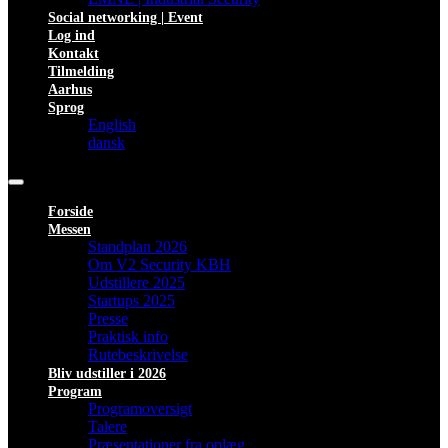
Social networking | Event
Log ind
Kontakt
Tilmelding
Aarhus
Sprog
English
dansk
Forside
Messen
Standplan 2026
Om V2 Security KBH
Udstillere 2025
Startups 2025
Presse
Praktisk info
Rutebeskrivelse
Bliv udstiller i 2026
Program
Programoversigt
Talere
Præsentationer fra oplæg