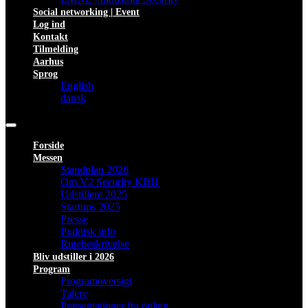
Social networking | Event
Log ind
Kontakt
Tilmelding
Aarhus
Sprog
English
dansk
Forside
Messen
Standplan 2026
Om V2 Security KBH
Udstillere 2025
Startups 2025
Presse
Praktisk info
Rutebeskrivelse
Bliv udstiller i 2026
Program
Programoversigt
Talere
Præsentationer fra oplæg