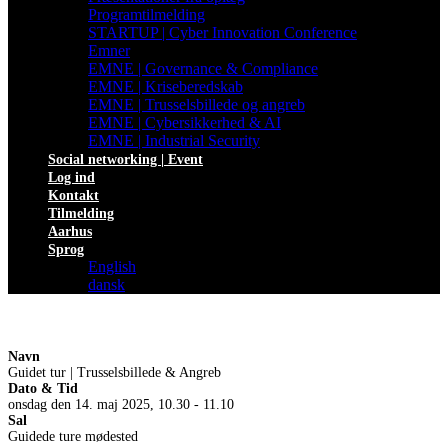
Programtilmelding
STARTUP | Cyber Innovation Conference
Emner
EMNE | Governance & Compliance
EMNE | Kriseberedskab
EMNE | Trusselsbillede og angreb
EMNE | Cybersikkerhed & AI
EMNE | Industrial Security
Social networking | Event
Log ind
Kontakt
Tilmelding
Aarhus
Sprog
English
dansk
Navn
Guidet tur | Trusselsbillede & Angreb
Dato & Tid
onsdag den 14. maj 2025, 10.30 - 11.10
Sal
Guidede ture mødested