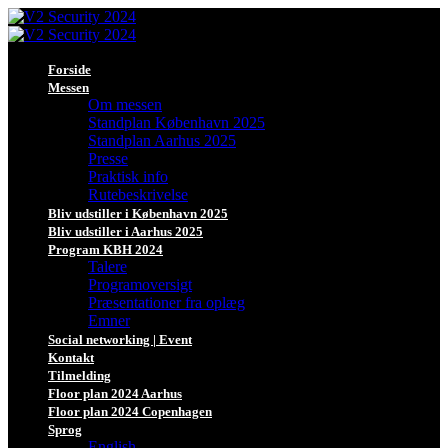
Forside
Messen
Om messen
Standplan København 2025
Standplan Aarhus 2025
Presse
Praktisk info
Rutebeskrivelse
Bliv udstiller i København 2025
Bliv udstiller i Aarhus 2025
Program KBH 2024
Talere
Programoversigt
Præsentationer fra oplæg
Emner
Social networking | Event
Kontakt
Tilmelding
Floor plan 2024 Aarhus
Floor plan 2024 Copenhagen
Sprog
English