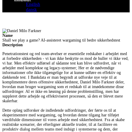
English
dansk
Name
Shall we play a game? AI-assisteret wargaming til bedre sikkerhedstest
Description
Penetrationstest og red team-øvelser er essentielle redskaber i arbejdet med
at forbedre sikkerheden - vi kan ikke beskytte os mod de huller vi ikke ved,
vi har. Men effektiv udførsel af sådanne test kan blive udfordret, når vi
arbejder med komplekse og legacy-systemer; Her er de nødvendige
informationer ofte ikke tilgængelige for at kunne udføre en effektiv og
dækkende test. I Bankdata er man begyndt at udforske nye veje til at
komplimentere deres offensive sikkerhedstest, Daniel Milo Farkner deler,
hvordan man bruger wargaming som et redskab til at imødekomme disse
udfordringer. AI er ikke en løsning på denne problemstilling, men har
suppleret dette arbejde og effektiviseret processen, så den er blevet mere
skalerbar.
Dette oplæg udforsker de indledende udfordringer, der førte os til at
eksperimentere med wargaming, og hvordan denne tilgang har tilføjet
værdifulde dimensioner til vores arbejde med sikkerhedstest. Fra at skabe
realistiske scenarier, der efterligner aktuelle trusler, til at facilitere en
produktiv dialog mellem teams med indsigt i systemerne og dem, der