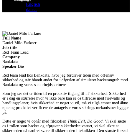
English
dansk
Full Name
Daniel Milo Farkner
Job title
Red Team Lead
Company
Bankdata
Speaker Bio
Red team lead hos Bankdata, hvor jeg fordriver tiden med offensiv
sikkerhed og står blandt andet for udførslen af simuleret hackerangreb mod
Bankdata og vores samarbejdspartnere.
Som jeg ser det er tiden til en proaktiv tilgang til IT-sikkerhed. Sikkerhed
er i dag en størrelse hvor vi ikke bare kan se os tilfredse med firewalls og
handlingsplaner, hvis sikkerhed er noget vi vil, må vi tilgå emnet med åbne
øjne og proaktivt verificere de antagelser vores sikrings mekanismer bygger
på.
Dette er noget vi opnår med filosofien
Think Evil, Do Good
. Vi skal sætte
os i rollen som hacker og afprøver sikkerhedsniveauet, vi skal sikre at
sikkerheden på papiret svare til sikkerheden i teknikken. Den største forskel