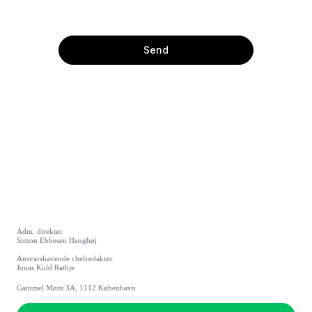
Adm. direktør
Simon Ebbesen Hanghøj
Ansvarshavende chefredaktør
Jonas Kuld Rathje
Gammel Mønt 3A, 1112 København