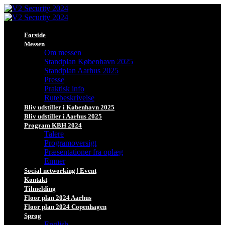
Forside
Messen
Om messen
Standplan København 2025
Standplan Aarhus 2025
Presse
Praktisk info
Rutebeskrivelse
Bliv udstiller i København 2025
Bliv udstiller i Aarhus 2025
Program KBH 2024
Talere
Programoversigt
Præsentationer fra oplæg
Emner
Social networking | Event
Kontakt
Tilmelding
Floor plan 2024 Aarhus
Floor plan 2024 Copenhagen
Sprog
English