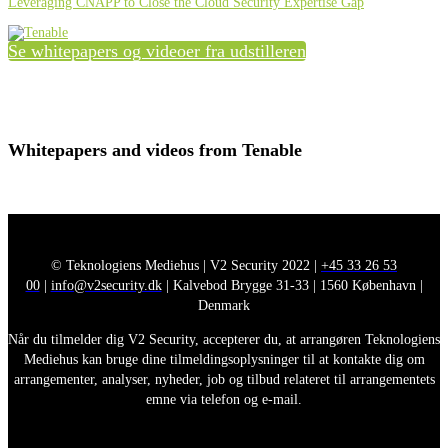
Leveraging CNAPP to Close the Cloud Security Expertise Gap
Se whitepapers og videoer fra udstilleren
Whitepapers and videos from Tenable
© Teknologiens Mediehus | V2 Security 2022 |
+45 33 26 53
00
|
info@v2security.dk
| Kalvebod Brygge 31-33 | 1560 København |
Denmark
Når du tilmelder dig V2 Security, accepterer du, at arrangøren Teknologiens
Mediehus kan bruge dine tilmeldingsoplysninger til at kontakte dig om
arrangementer, analyser, nyheder, job og tilbud relateret til arrangementets
emne via telefon og e-mail.