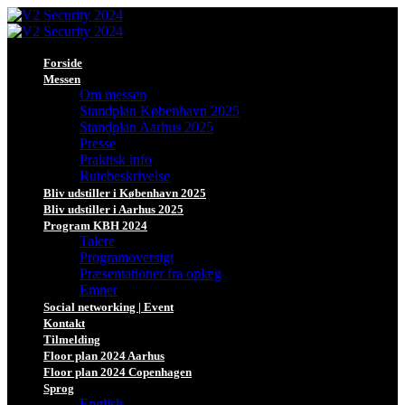
Forside
Messen
Om messen
Standplan København 2025
Standplan Aarhus 2025
Presse
Praktisk info
Rutebeskrivelse
Bliv udstiller i København 2025
Bliv udstiller i Aarhus 2025
Program KBH 2024
Talere
Programoversigt
Præsentationer fra oplæg
Emner
Social networking | Event
Kontakt
Tilmelding
Floor plan 2024 Aarhus
Floor plan 2024 Copenhagen
Sprog
English