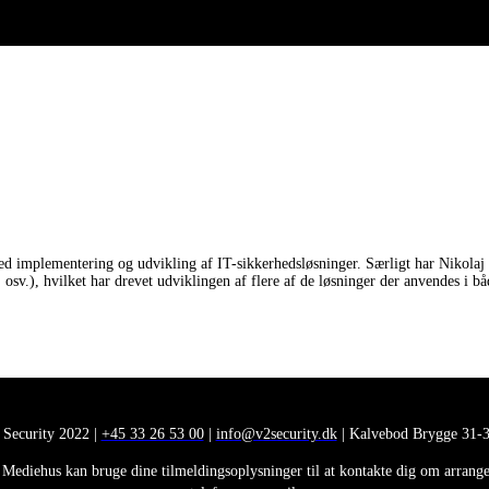
d implementering og udvikling af IT-sikkerhedsløsninger. Særligt har Nikolaj 
sv.), hvilket har drevet udviklingen af flere af de løsninger der anvendes i b
 Security 2022 |
+45 33 26 53 00
|
info@v2security.dk
| Kalvebod Brygge 31-3
Mediehus kan bruge dine tilmeldingsoplysninger til at kontakte dig om arrangem