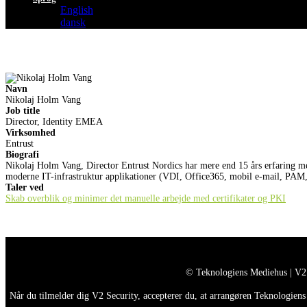
English
dansk
Navn
Nikolaj Holm Vang
Job title
Director, Identity EMEA
Virksomhed
Entrust
Biografi
Nikolaj Holm Vang, Director Entrust Nordics har mere end 15 års erfaring me
moderne IT-infrastruktur applikationer (VDI, Office365, mobil e-mail, PAM, o
Taler ved
Skab overblik og minimer det manuelle arbejde med certifikater og PKI
© Teknologiens Mediehus | V2
Når du tilmelder dig V2 Security, accepterer du, at arrangøren Teknologiens 