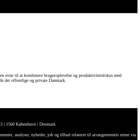
en evne til at kombinere brugeroplevelse og produktivitetsfokus med
åde det offentlige og private Danmark.
3 | 1560 København | Denmark
enter, analyser, nyheder, job og tilbud relateret til arrangementets emne via