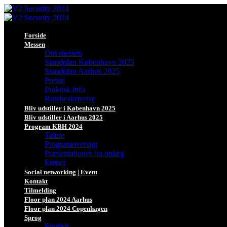
Forside
Messen
Om messen
Standplan København 2025
Standplan Aarhus 2025
Presse
Praktisk info
Rutebeskrivelse
Bliv udstiller i København 2025
Bliv udstiller i Aarhus 2025
Program KBH 2024
Talere
Programoversigt
Præsentationer fra oplæg
Emner
Social networking | Event
Kontakt
Tilmelding
Floor plan 2024 Aarhus
Floor plan 2024 Copenhagen
Sprog
English