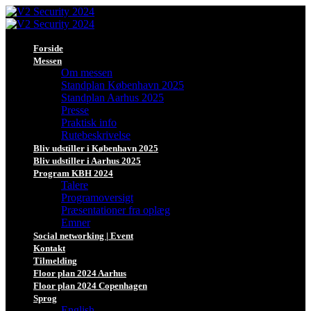
Forside
Messen
Om messen
Standplan København 2025
Standplan Aarhus 2025
Presse
Praktisk info
Rutebeskrivelse
Bliv udstiller i København 2025
Bliv udstiller i Aarhus 2025
Program KBH 2024
Talere
Programoversigt
Præsentationer fra oplæg
Emner
Social networking | Event
Kontakt
Tilmelding
Floor plan 2024 Aarhus
Floor plan 2024 Copenhagen
Sprog
English