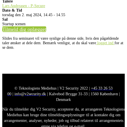
Talere
Lars Andreasen - P-Secure
Dato & Tid
torsdag den 2. maj 2024, 14.45 - 14.55
Sal
Startup scenen
Tilmeld dig oplægget
Slides fra seminaret vil være synlige på denne side, hvis den pågældende
taler ønsker at dele dem. Bemærk venligst, at du skal være
logget ind
for at
se dem.
© Teknologiens Mediehus | V2 Security 2022 |
+45 33 26 53
00
|
info@v2security.dk
| Kalvebod Brygge 31-33 | 1560 København |
Denmark
Når du tilmelder dig V2 Security, accepterer du, at arrangøren Teknologiens
Mediehus kan bruge dine tilmeldingsoplysninger til at kontakte dig om
arrangementer, analyser, nyheder, job og tilbud relateret til arrangementets
emne via telefon og e-mail.