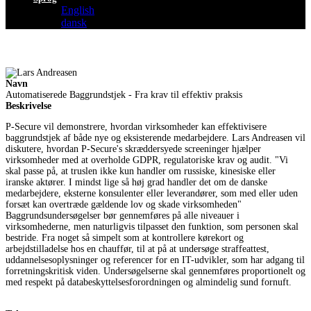
English
dansk
Navn
Automatiserede Baggrundstjek - Fra krav til effektiv praksis
Beskrivelse
P-Secure vil demonstrere, hvordan virksomheder kan effektivisere
baggrundstjek af både nye og eksisterende medarbejdere. Lars Andreasen vil
diskutere, hvordan P-Secure's skræddersyede screeninger hjælper
virksomheder med at overholde GDPR, regulatoriske krav og audit. "Vi
skal passe på, at truslen ikke kun handler om russiske, kinesiske eller
iranske aktører. I mindst lige så høj grad handler det om de danske
medarbejdere, eksterne konsulenter eller leverandører, som med eller uden
forsæt kan overtræde gældende lov og skade virksomheden"
Baggrundsundersøgelser bør gennemføres på alle niveauer i
virksomhederne, men naturligvis tilpasset den funktion, som personen skal
bestride. Fra noget så simpelt som at kontrollere kørekort og
arbejdstilladelse hos en chauffør, til at på at undersøge straffeattest,
uddannelsesoplysninger og referencer for en IT-udvikler, som har adgang til
forretningskritisk viden. Undersøgelserne skal gennemføres proportionelt og
med respekt på databeskyttelsesforordningen og almindelig sund fornuft.