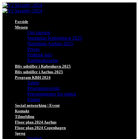
Forside
Messen
Om messen
Standplan København 2025
Standplan Aarhus 2025
Presse
Praktisk info
Rutebeskrivelse
Bliv udstiller i København 2025
Bliv udstiller i Aarhus 2025
Program KBH 2024
Talere
Programoversigt
Præsentationer fra oplæg
Emner
Social networking | Event
Kontakt
Tilmelding
Floor plan 2024 Aarhus
Floor plan 2024 Copenhagen
Sprog
English