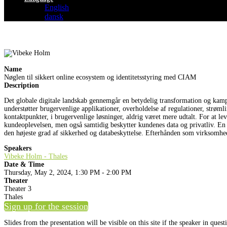
English
dansk
Name
Nøglen til sikkert online ecosystem og identitetsstyring med CIAM
Description
Det globale digitale landskab gennemgår en betydelig transformation og kamp
understøtter brugervenlige applikationer, overholdelse af regulationer, strøm
kontaktpunkter, i brugervenlige løsninger, aldrig været mere udtalt. For at l
kundeoplevelsen, men også samtidig beskytter kundenes data og privatliv. En
den højeste grad af sikkerhed og databeskyttelse. Efterhånden som virksomheder
Speakers
Vibeke Holm - Thales
Date & Time
Thursday, May 2, 2024, 1:30 PM - 2:00 PM
Theater
Theater 3
Thales
Sign up for the session
Slides from the presentation will be visible on this site if the speaker in ques