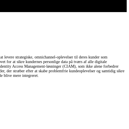
t levere strategiske, omnichannel-oplevelser til deres kunder som
t for at sikre kundernes personlige data på tværs af alle digitale
mer Identity Access Management-løsninger (CIAM), som ikke alene forbedrer
, der stræber efter at skabe problemfrie kundeoplevelser og samtidig sikre
le blive mere integreret.