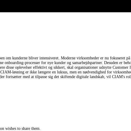
en om kunderne bliver intensiveret. Moderne virksomheder er nu fokuseret på a
line onboarding-processer for nye kunder og samarbejdspartner. Desuden er behove
evere disse oplevelser effektivt og sikkert, skal organisationer udnytte Custo
 CIAM-løsning er ikke længere en luksus, men en nødvendighed for virksomheder
 fortsætter med at tilpasse sig det skiftende digitale landskab, vil CIAM's rol
tion wishes to share them.