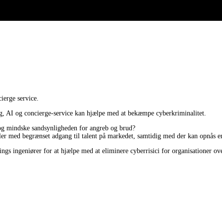
ierge service.
g, AI og concierge-service kan hjælpe med at bekæmpe cyberkriminalitet.
, og mindske sandsynligheden for angreb og brud?
r med begrænset adgang til talent på markedet, samtidig med der kan opnås en 
ngs ingeniører for at hjælpe med at eliminere cyberrisici for organisationer ov