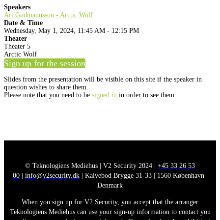
Speakers
Ari Gudmannsson - Arctic Wolf
Date & Time
Wednesday, May 1, 2024, 11:45 AM - 12:15 PM
Theater
Theater 5
Arctic Wolf
Sign up for the session
Slides from the presentation will be visible on this site if the speaker in
question wishes to share them.
Please note that you need to be
signed in
in order to see them.
© Teknologiens Mediehus | V2 Security 2024 |
+45 33 26 53
00
|
info@v2security.dk
| Kalvebod Brygge 31-33 | 1560 København |
Denmark
When you sign up for V2 Security, you accept that the arranger
Teknologiens Mediehus can use your sign-up information to contact you