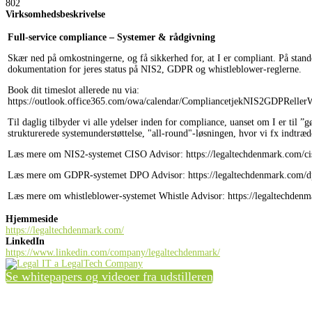
802
Virksomhedsbeskrivelse
Full-service compliance – Systemer & rådgivning
Skær ned på omkostningerne, og få sikkerhed for, at I er compliant. På stand
dokumentation for jeres status på NIS2, GDPR og whistleblower-reglerne.
Book dit timeslot allerede nu via:
https://outlook.office365.com/owa/calendar/
CompliancetjekNIS2GDPRellerW
Til daglig tilbyder vi alle ydelser inden for compliance, uanset om I er til 
strukturerede systemunderstøttelse, "all-round"-løsningen, hvor vi fx indtr
Læs mere om NIS2-systemet CISO Advisor: https://legaltechdenmark.com/ci
Læs mere om GDPR-systemet DPO Advisor: https://legaltechdenmark.com/d
Læs mere om whistleblower-systemet Whistle Advisor: https://legaltechdenm
Hjemmeside
https://legaltechdenmark.com/
LinkedIn
https://www.linkedin.com/company/legaltechdenmark/
Se whitepapers og videoer fra udstilleren