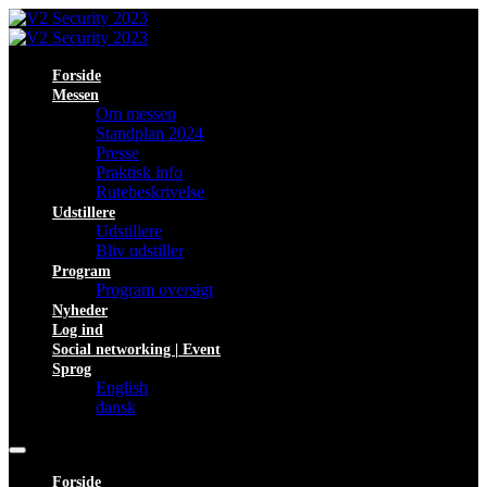
Forside
Messen
Om messen
Standplan 2024
Presse
Praktisk info
Rutebeskrivelse
Udstillere
Udstillere
Bliv udstiller
Program
Program oversigt
Nyheder
Log ind
Social networking | Event
Sprog
English
dansk
Forside