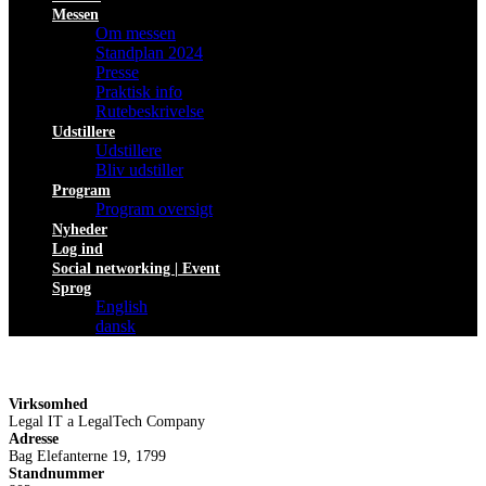
Messen
Om messen
Standplan 2024
Presse
Praktisk info
Rutebeskrivelse
Udstillere
Udstillere
Bliv udstiller
Program
Program oversigt
Nyheder
Log ind
Social networking | Event
Sprog
English
dansk
Virksomhed
Legal IT a LegalTech Company
Adresse
Bag Elefanterne 19, 1799
Standnummer