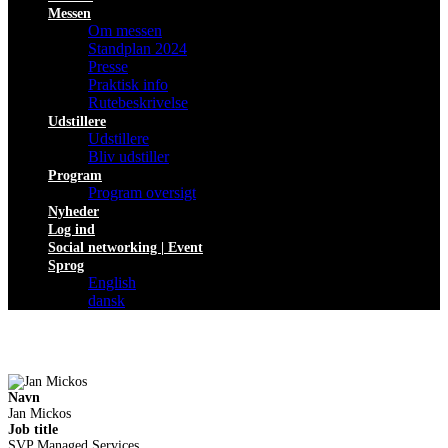
Messen
Om messen
Standplan 2024
Presse
Praktisk info
Rutebeskrivelse
Udstillere
Udstillere
Bliv udstiller
Program
Program oversigt
Nyheder
Log ind
Social networking | Event
Sprog
English
dansk
Navn
Jan Mickos
Job title
SVP Managed Services