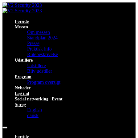
Forside
Messen
Om messen
Standplan 2024
Presse
Praktisk info
Rutebeskrivelse
Udstillere
Udstillere
Bliv udstiller
Program
Program oversigt
Nyheder
Log ind
Social networking | Event
Sprog
English
dansk
Forside