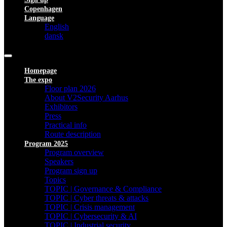
Copenhagen
Language
English
dansk
Homepage
The expo
Floor plan 2026
About V2Security Aarhus
Exhibitors
Press
Practical info
Route description
Program 2025
Program overview
Speakers
Program sign up
Topics
TOPIC | Governance & Compliance
TOPIC | Cyber threats & attacks
TOPIC | Crisis management
TOPIC | Cybersecurity & AI
TOPIC | Industrial security