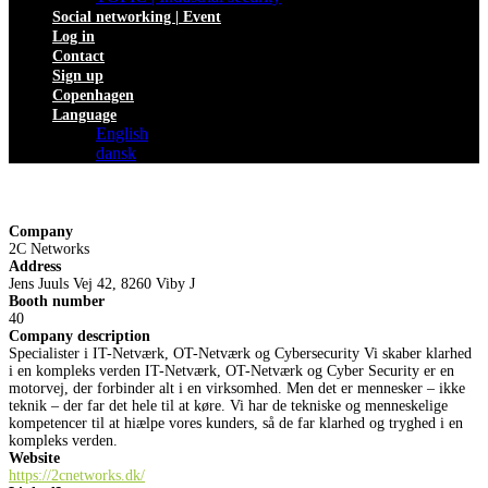
Social networking | Event
Log in
Contact
Sign up
Copenhagen
Language
English
dansk
Company
2C Networks
Address
Jens Juuls Vej 42, 8260 Viby J
Booth number
40
Company description
Specialister i IT-Netværk, OT-Netværk og Cybersecurity Vi skaber klarhed
i en kompleks verden IT-Netværk, OT-Netværk og Cyber Security er en
motorvej, der forbinder alt i en virksomhed. Men det er mennesker – ikke
teknik – der far det hele til at køre. Vi har de tekniske og menneskelige
kompetencer til at hiælpe vores kunders, så de far klarhed og tryghed i en
kompleks verden.
Website
https://2cnetworks.dk/