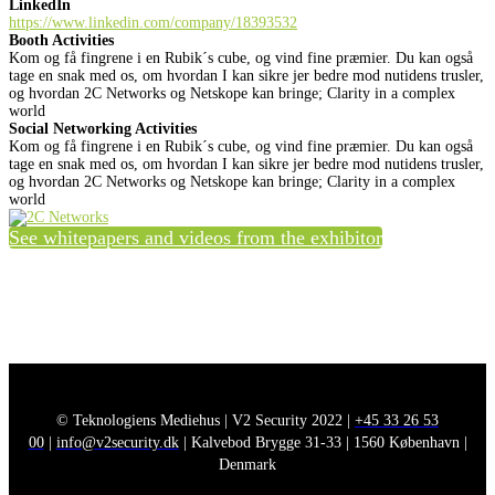
LinkedIn
https://www.linkedin.com/company/18393532
Booth Activities
Kom og få fingrene i en Rubik´s cube, og vind fine præmier. Du kan også
tage en snak med os, om hvordan I kan sikre jer bedre mod nutidens trusler,
og hvordan 2C Networks og Netskope kan bringe; Clarity in a complex
world
Social Networking Activities
Kom og få fingrene i en Rubik´s cube, og vind fine præmier. Du kan også
tage en snak med os, om hvordan I kan sikre jer bedre mod nutidens trusler,
og hvordan 2C Networks og Netskope kan bringe; Clarity in a complex
world
See whitepapers and videos from the exhibitor
© Teknologiens Mediehus | V2 Security 2022 |
+45 33 26 53
00
|
info@v2security.dk
| Kalvebod Brygge 31-33 | 1560 København |
Denmark