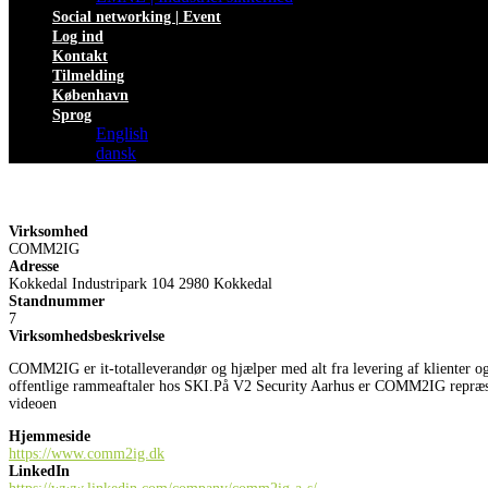
Social networking | Event
Log ind
Kontakt
Tilmelding
København
Sprog
English
dansk
Virksomhed
COMM2IG
Adresse
Kokkedal Industripark 104 2980 Kokkedal
Standnummer
7
Virksomhedsbeskrivelse
COMM2IG er it-totalleverandør og hjælper med alt fra levering af klienter og l
offentlige rammeaftaler hos SKI.På V2 Security Aarhus er COMM2IG repræsen
videoen
Hjemmeside
https://www.comm2ig.dk
LinkedIn