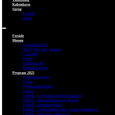
København
Sprog
English
dansk
Forside
Messen
Standplan 2026
Om V2Security Aarhus
Udstillere
Presse
Praktisk info
Rutebeskrivelse
Program 2025
Programoversigt
Talere
Programtilmelding
Emner
EMNE | Governance & Compliance
EMNE | Trusselsbillede og angreb
EMNE | Kriseberedskab
EMNE | Cybersikkerhed og kunstig intelligens
EMNE | Industriel sikkerhed