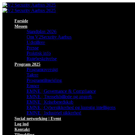
Forside
Messen
Standplan 2026
Om V2Security Aarhus
Udstillere
Presse
Praktisk info
Rutebeskrivelse
Program 2025
Programoversigt
Talere
Programtilmelding
Emner
EMNE | Governance & Compliance
EMNE | Trusselsbillede og angreb
EMNE | Kriseberedskab
EMNE | Cybersikkerhed og kunstig intelligens
EMNE | Industriel sikkerhed
Social networking | Event
Log ind
Kontakt
Tilmelding