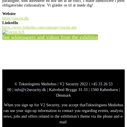
paradigme, som adresserer en stor del af de risici, I måtte identificere i jeres
obligatoriske risikoanalyse. Vi glæder os til at møde dig!
Website
https://siscon.dk/
LinkedIn
https://www.linkedin.com/company/siscon-aps
See whitepapers and videos from the exhibitor
© Teknologiens Mediehus | V2 Security 2022 |
+45 33 26 53
00
|
info@v2security.dk
| Kalvebod Brygge 31-33 | 1560 København |
Denmark
When you sign up for V2 Security, you accept thatTeknologiens Mediehus
can use your sign-up information to contact you regarding events, analysis,
news, jobs and offers related to the exhibition's theme via the phone and e-
mail.