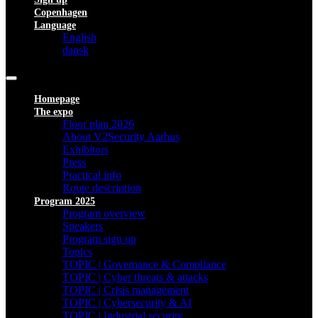
Copenhagen
Language
English
dansk
Homepage
The expo
Floor plan 2026
About V2Security Aarhus
Exhibitors
Press
Practical info
Route description
Program 2025
Program overview
Speakers
Program sign up
Topics
TOPIC | Governance & Compliance
TOPIC | Cyber threats & attacks
TOPIC | Crisis management
TOPIC | Cybersecurity & AI
TOPIC | Industrial security