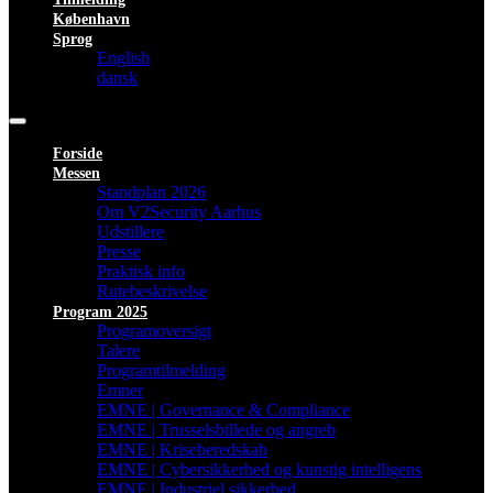
København
Sprog
English
dansk
Forside
Messen
Standplan 2026
Om V2Security Aarhus
Udstillere
Presse
Praktisk info
Rutebeskrivelse
Program 2025
Programoversigt
Talere
Programtilmelding
Emner
EMNE | Governance & Compliance
EMNE | Trusselsbillede og angreb
EMNE | Kriseberedskab
EMNE | Cybersikkerhed og kunstig intelligens
EMNE | Industriel sikkerhed