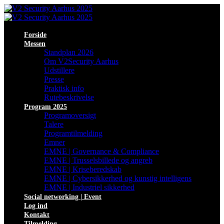
Forside
Messen
Standplan 2026
Om V2Security Aarhus
Udstillere
Presse
Praktisk info
Rutebeskrivelse
Program 2025
Programoversigt
Talere
Programtilmelding
Emner
EMNE | Governance & Compliance
EMNE | Trusselsbillede og angreb
EMNE | Kriseberedskab
EMNE | Cybersikkerhed og kunstig intelligens
EMNE | Industriel sikkerhed
Social networking | Event
Log ind
Kontakt
Tilmelding