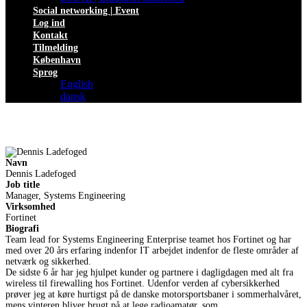
Social networking | Event
Log ind
Kontakt
Tilmelding
København
Sprog
English
dansk
Navn
Dennis Ladefoged
Job title
Manager, Systems Engineering
Virksomhed
Fortinet
Biografi
Team lead for Systems Engineering Enterprise teamet hos Fortinet og har
med over 20 års erfaring indenfor IT arbejdet indenfor de fleste områder af
netværk og sikkerhed.
De sidste 6 år har jeg hjulpet kunder og partnere i dagligdagen med alt fra
wireless til firewalling hos Fortinet. Udenfor verden af cybersikkerhed
prøver jeg at køre hurtigst på de danske motorsportsbaner i sommerhalvåret,
mens vinteren bliver brugt på at lege radioamatør. som