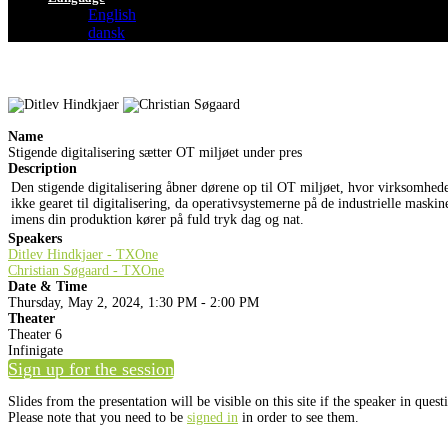
English
dansk
Name
Stigende digitalisering sætter OT miljøet under pres
Description
Den stigende digitalisering åbner dørene op til OT miljøet, hvor virksomhed
ikke gearet til digitalisering, da operativsystemerne på de industrielle mask
imens din produktion kører på fuld tryk dag og nat.
Speakers
Ditlev Hindkjaer - TXOne
Christian Søgaard - TXOne
Date & Time
Thursday, May 2, 2024, 1:30 PM - 2:00 PM
Theater
Theater 6
Infinigate
Sign up for the session
Slides from the presentation will be visible on this site if the speaker in ques
Please note that you need to be
signed in
in order to see them.