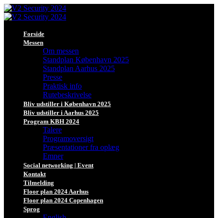
Forside
Messen
Om messen
Standplan København 2025
Standplan Aarhus 2025
Presse
Praktisk info
Rutebeskrivelse
Bliv udstiller i København 2025
Bliv udstiller i Aarhus 2025
Program KBH 2024
Talere
Programoversigt
Præsentationer fra oplæg
Emner
Social networking | Event
Kontakt
Tilmelding
Floor plan 2024 Aarhus
Floor plan 2024 Copenhagen
Sprog
English