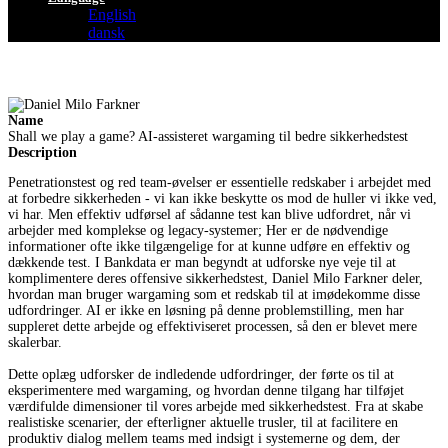
English
dansk
Name
Shall we play a game? AI-assisteret wargaming til bedre sikkerhedstest
Description
Penetrationstest og red team-øvelser er essentielle redskaber i arbejdet med
at forbedre sikkerheden - vi kan ikke beskytte os mod de huller vi ikke ved,
vi har. Men effektiv udførsel af sådanne test kan blive udfordret, når vi
arbejder med komplekse og legacy-systemer; Her er de nødvendige
informationer ofte ikke tilgængelige for at kunne udføre en effektiv og
dækkende test. I Bankdata er man begyndt at udforske nye veje til at
komplimentere deres offensive sikkerhedstest, Daniel Milo Farkner deler,
hvordan man bruger wargaming som et redskab til at imødekomme disse
udfordringer. AI er ikke en løsning på denne problemstilling, men har
suppleret dette arbejde og effektiviseret processen, så den er blevet mere
skalerbar.
Dette oplæg udforsker de indledende udfordringer, der førte os til at
eksperimentere med wargaming, og hvordan denne tilgang har tilføjet
værdifulde dimensioner til vores arbejde med sikkerhedstest. Fra at skabe
realistiske scenarier, der efterligner aktuelle trusler, til at facilitere en
produktiv dialog mellem teams med indsigt i systemerne og dem, der