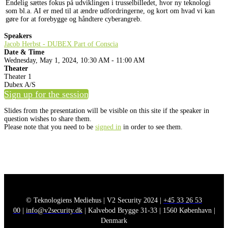
Endelig sættes fokus på udviklingen i trusselbilledet, hvor ny teknologi
som bl.a. AI er med til at ændre udfordringerne, og kort om hvad vi kan
gøre for at forebygge og håndtere cyberangreb.
Speakers
Jacob Herbst - DUBEX Part of Conscia
Date & Time
Wednesday, May 1, 2024, 10:30 AM - 11:00 AM
Theater
Theater 1
Dubex A/S
Sign up for the session
Slides from the presentation will be visible on this site if the speaker in
question wishes to share them.
Please note that you need to be
signed in
in order to see them.
© Teknologiens Mediehus | V2 Security 2024 |
+45 33 26 53
00
|
info@v2security.dk
| Kalvebod Brygge 31-33 | 1560 København |
Denmark