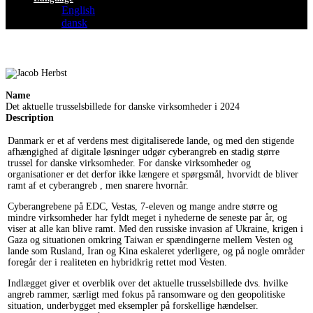
English
dansk
Name
Det aktuelle trusselsbillede for danske virksomheder i 2024
Description
Danmark er et af verdens mest digitaliserede lande, og med den stigende
afhængighed af digitale løsninger udgør cyberangreb en stadig større
trussel for danske virksomheder. For danske virksomheder og
organisationer er det derfor ikke længere et spørgsmål, hvorvidt de bliver
ramt af et cyberangreb , men snarere hvornår.
Cyberangrebene på EDC, Vestas, 7-eleven og mange andre større og
mindre virksomheder har fyldt meget i nyhederne de seneste par år, og
viser at alle kan blive ramt. Med den russiske invasion af Ukraine, krigen i
Gaza og situationen omkring Taiwan er spændingerne mellem Vesten og
lande som Rusland, Iran og Kina eskaleret yderligere, og på nogle områder
foregår der i realiteten en hybridkrig rettet mod Vesten.
Indlægget giver et overblik over det aktuelle trusselsbillede dvs. hvilke
angreb rammer, særligt med fokus på ransomware og den geopolitiske
situation, underbygget med eksempler på forskellige hændelser.