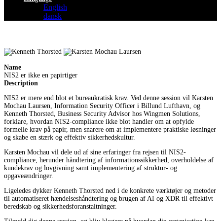
English
dansk
Name
NIS2 er ikke en papirtiger
Description
NIS2 er mere end blot et bureaukratisk krav. Ved denne session vil Karsten
Mochau Laursen, Information Security Officer i Billund Lufthavn, og
Kenneth Thorsted, Business Security Advisor hos Wingmen Solutions,
forklare, hvordan NIS2-compliance ikke blot handler om at opfylde
formelle krav på papir, men snarere om at implementere praktiske løsninger
og skabe en stærk og effektiv sikkerhedskultur.
Karsten Mochau vil dele ud af sine erfaringer fra rejsen til NIS2-
compliance, herunder håndtering af informationssikkerhed, overholdelse af
kundekrav og lovgivning samt implementering af struktur- og
opgaveændringer.
Ligeledes dykker Kenneth Thorsted ned i de konkrete værktøjer og metoder
til automatiseret hændelseshåndtering og brugen af AI og XDR til effektivt
beredskab og sikkerhedsforanstaltninger.