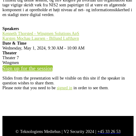
Tilmeld dig denne session, og bliv klogere på hvordan din organisation kan
tage vigtige skridt væk fra NIS2 som papirtiger til at være en afgørende
komponent i at opretholde et højt niveau af net- og informationssikkerhed i
en stadigt mere digital verden.
Speakers
Kenneth Thorsted - Wingmen Solutions ApS
Karsten Mochau Laursen - Billund Lufthavn
Date & Time
Wednesday, May 1, 2024, 9:30 AM - 10:00 AM
Theater
Theater 7
Wingmen
Sign up for the session
Slides from the presentation will be visible on this site if the speaker in
question wishes to share them.
Please note that you need to be
signed in
in order to see them.
© Teknologiens Mediehus | V2 Security 2024 |
+45 33 26 53