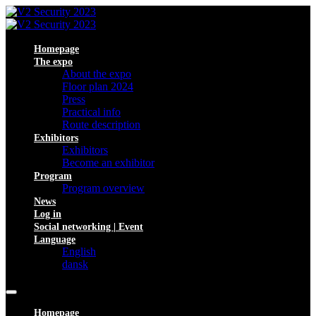
Homepage
The expo
About the expo
Floor plan 2024
Press
Practical info
Route description
Exhibitors
Exhibitors
Become an exhibitor
Program
Program overview
News
Log in
Social networking | Event
Language
English
dansk
Homepage