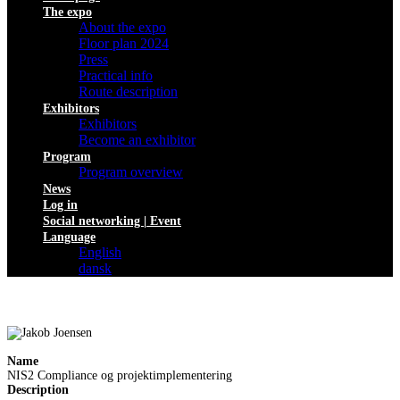
The expo
About the expo
Floor plan 2024
Press
Practical info
Route description
Exhibitors
Exhibitors
Become an exhibitor
Program
Program overview
News
Log in
Social networking | Event
Language
English
dansk
Name
NIS2 Compliance og projektimplementering
Description