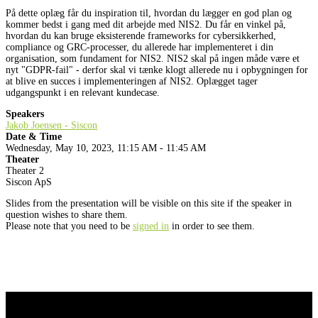
På dette oplæg får du inspiration til, hvordan du lægger en god plan og
kommer bedst i gang med dit arbejde med NIS2. Du får en vinkel på,
hvordan du kan bruge eksisterende frameworks for cybersikkerhed,
compliance og GRC-processer, du allerede har implementeret i din
organisation, som fundament for NIS2. NIS2 skal på ingen måde være et
nyt "GDPR-fail" - derfor skal vi tænke klogt allerede nu i opbygningen for
at blive en succes i implementeringen af NIS2. Oplægget tager
udgangspunkt i en relevant kundecase.
Speakers
Jakob Joensen - Siscon
Date & Time
Wednesday, May 10, 2023, 11:15 AM - 11:45 AM
Theater
Theater 2
Siscon ApS
Slides from the presentation will be visible on this site if the speaker in
question wishes to share them.
Please note that you need to be
signed in
in order to see them.