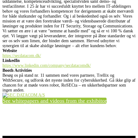
uddannelse, kompetenceudvikling, specialistviden samt demo- og
testfaciliteter. I 25 år har vi succesfuldt knyttet bro mellem IT-afdelingers
behov og vores forhandlers kompetencer for derigennem at skabt merværdi
for både slutkunder og forhandler. Og i al beskedenhed også os selv. Vores
mission er at være den foretrukne værdi- og vidensbaserede distributør af
løsninger og produkter inden for IT Security, Storage og Communications.
Vi sætter en ære i at være “nemme at handle med” og så er vi 100 % dansk
ejet. Vi lægger vægt på leverandører, der integrerer på åbne standarder og vi
ser os selv som limen, der binder dem sammen. Herved udnytter vi
synergien til at skabe alsidige løsninger – alt efter kundens behov.
Website
https://secdatacom.dk/
LinkedIn
https://www.linkedin.com/company/secdatacomdk/
Booth Activities
Besøg os på stand nr. 11 sammen med vores partnere, Trellix og
WithSecure, og udforsk det nyeste inden for cybersikkerhed. Gå ikke glip af
chancen for at møde vores robot, RoSECta – en sikkerhedspartner som
ingen anden.
See whitepapers and videos from the exhibitor