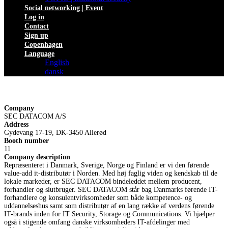
Social networking | Event
Log in
Contact
Sign up
Copenhagen
Language
English
dansk
Company
SEC DATACOM A/S
Address
Gydevang 17-19, DK-3450 Allerød
Booth number
11
Company description
Repræsenteret i Danmark, Sverige, Norge og Finland er vi den førende
value-add it-distributør i Norden. Med høj faglig viden og kendskab til de
lokale markeder, er SEC DATACOM bindeleddet mellem producent,
forhandler og slutbruger. SEC DATACOM står bag Danmarks førende IT-
forhandlere og konsulentvirksomheder som både kompetence- og
uddannelseshus samt som distributør af en lang række af verdens førende
IT-brands inden for IT Security, Storage og Communications. Vi hjælper
også i stigende omfang danske virksomheders IT-afdelinger med