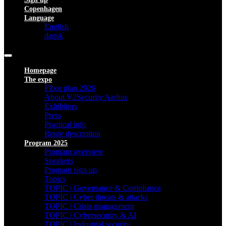
Copenhagen
Language
English
dansk
Homepage
The expo
Floor plan 2026
About V2Security Aarhus
Exhibitors
Press
Practical info
Route description
Program 2025
Program overview
Speakers
Program sign up
Topics
TOPIC | Governance & Compliance
TOPIC | Cyber threats & attacks
TOPIC | Crisis management
TOPIC | Cybersecurity & AI
TOPIC | Industrial security