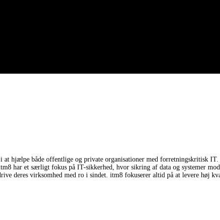
at hjælpe både offentlige og private organisationer med forretningskritisk IT. 
itm8 har et særligt fokus på IT-sikkerhed, hvor sikring af data og systemer mod 
n drive deres virksomhed med ro i sindet. itm8 fokuserer altid på at levere høj 