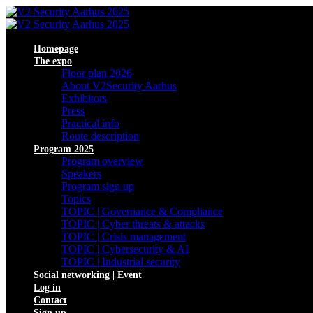
Homepage
The expo
Floor plan 2026
About V2Security Aarhus
Exhibitors
Press
Practical info
Route description
Program 2025
Program overview
Speakers
Program sign up
Topics
TOPIC | Governance & Compliance
TOPIC | Cyber threats & attacks
TOPIC | Crisis management
TOPIC | Cybersecurity & AI
TOPIC | Industrial security
Social networking | Event
Log in
Contact
Sign up