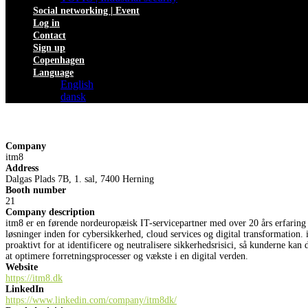
Social networking | Event
Log in
Contact
Sign up
Copenhagen
Language
English
dansk
Company
itm8
Address
Dalgas Plads 7B, 1. sal, 7400 Herning
Booth number
21
Company description
itm8 er en førende nordeuropæisk IT-servicepartner med over 20 års erfaring i 
løsninger inden for cybersikkerhed, cloud services og digital transformation. 
proaktivt for at identificere og neutralisere sikkerhedsrisici, så kunderne ka
at optimere forretningsprocesser og vækste i en digital verden.
Website
https://itm8.dk
LinkedIn
https://www.linkedin.com/company/itm8dk/