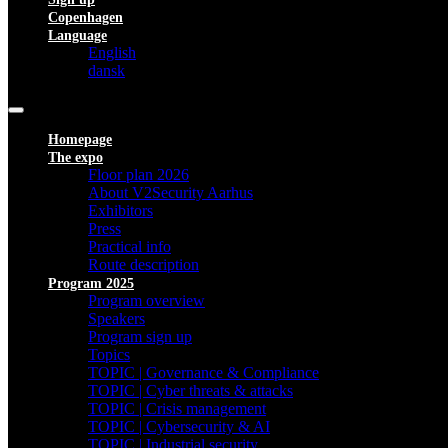
Copenhagen
Language
English
dansk
Homepage
The expo
Floor plan 2026
About V2Security Aarhus
Exhibitors
Press
Practical info
Route description
Program 2025
Program overview
Speakers
Program sign up
Topics
TOPIC | Governance & Compliance
TOPIC | Cyber threats & attacks
TOPIC | Crisis management
TOPIC | Cybersecurity & AI
TOPIC | Industrial security