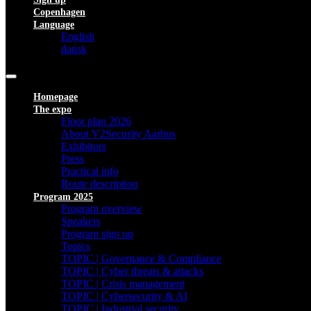
Copenhagen
Language
English
dansk
Homepage
The expo
Floor plan 2026
About V2Security Aarhus
Exhibitors
Press
Practical info
Route description
Program 2025
Program overview
Speakers
Program sign up
Topics
TOPIC | Governance & Compliance
TOPIC | Cyber threats & attacks
TOPIC | Crisis management
TOPIC | Cybersecurity & AI
TOPIC | Industrial security