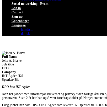
Social networking | Event
Log in
Contact
Sign up
Copenhagen
Language
English
dansk
Full Name
John A. Horve
Job title
DPO
Company
IKT Agder IKS
Speaker Bio
DPO hos IKT Agder
John har jobbet med informasjonssikkerhet og privacy siden forrige årtusen og
personvern. Siste 2 år har han også vært foredragsholder på Norges største i
I dag jobber han som DPO i IKT Agder som leverer IKT tjenster til 50.000 b