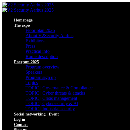
Homepage
The expo
Floor plan 2026
About V2Security Aarhus
Exhibitors
Press
Practical info
Route description
Program 2025
Program overview
Speakers
Program sign up
Topics
TOPIC | Governance & Compliance
TOPIC | Cyber threats & attacks
TOPIC | Crisis management
TOPIC | Cybersecurity & AI
TOPIC | Industrial security
Social networking | Event
Log in
Contact
Sign up