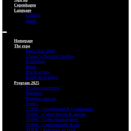
Copenhagen
Language
English
dansk
Homepage
The expo
Floor plan 2026
About V2Security Aarhus
Exhibitors
Press
Practical info
Route description
Program 2025
Program overview
Speakers
Program sign up
Topics
TOPIC | Governance & Compliance
TOPIC | Cyber threats & attacks
TOPIC | Crisis management
TOPIC | Cybersecurity & AI
TOPIC | Industrial security