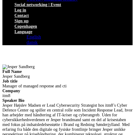
Social networking | Event
Log in
Contact
Sign up
Copenhagen
Language
English
dansk
Full Name
Jesper Sandberg
Job title
Manager of managed response and cti
Company
itm8
Speaker Bio
Jesper Højslev Madsen er Lead Cybersecurity Strategist hos itm8’s Cyber
Defence Center og spiller en central rolle som Incident Response Lead, hvor
han arbejder med håndtering af IT-kriser og cyberangreb. Uden for
cybersikkerhedsverdenen er Jesper brandmand samt en del af krisestaben
med fokus på indsatsledelsesstøtte i Brand og Redning Sønderjylland. Med
erfaring fra både den digitale og fysiske frontlinje bringer Jesper unikke
perspektiver på krisehåndtering, der kombinerer teknologi, struktur og