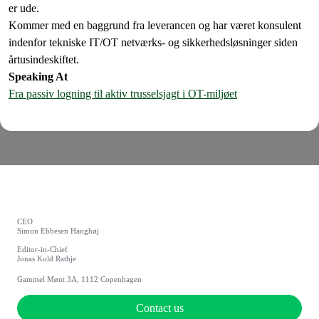
er ude.
Kommer med en baggrund fra leverancen og har været konsulent
indenfor tekniske IT/OT netværks- og sikkerhedsløsninger siden
årtusindeskiftet.
Speaking At
Fra passiv logning til aktiv trusselsjagt i OT-miljøet
CEO
Simon Ebbesen Hanghøj
Editor-in-Chief
Jonas Kuld Rathje
Gammel Mønt 3A, 1112 Copenhagen
Contact us