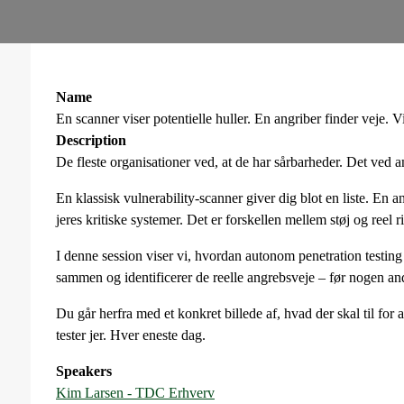
Name
En scanner viser potentielle huller. En angriber finder veje. Vi
Description
De fleste organisationer ved, at de har sårbarheder. Det ved 
En klassisk vulnerability‑scanner giver dig blot en liste. En an
jeres kritiske systemer. Det er forskellen mellem støj og reel r
I denne session viser vi, hvordan autonom penetration testin
sammen og identificerer de reelle angrebsveje – før nogen and
Du går herfra med et konkret billede af, hvad der skal til for
tester jer. Hver eneste dag.
Speakers
Kim Larsen - TDC Erhverv