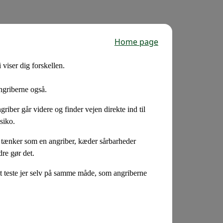
Home page
 viser dig forskellen.
angriberne også.
griber går videre og finder vejen direkte ind til
isiko.
g tænker som en angriber, kæder sårbarheder
re gør det.
 at teste jer selv på samme måde, som angriberne