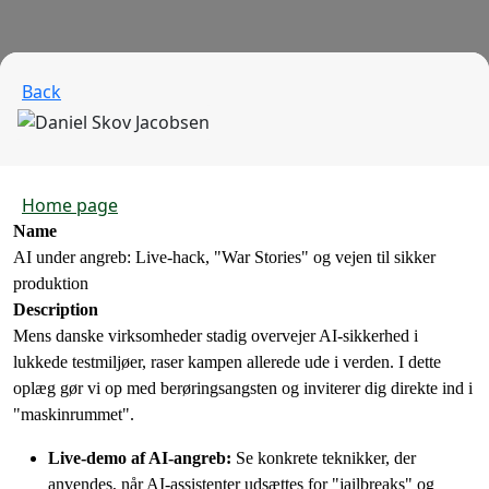
Back
Home page
Name
AI under angreb: Live-hack, "War Stories" og vejen til sikker
produktion
Description
Mens danske virksomheder stadig overvejer AI-sikkerhed i
lukkede testmiljøer, raser kampen allerede ude i verden. I dette
oplæg gør vi op med berøringsangsten og inviterer dig direkte ind i
"maskinrummet".
Live-demo af AI-angreb:
Se konkrete teknikker, der
anvendes, når AI-assistenter udsættes for "jailbreaks" og