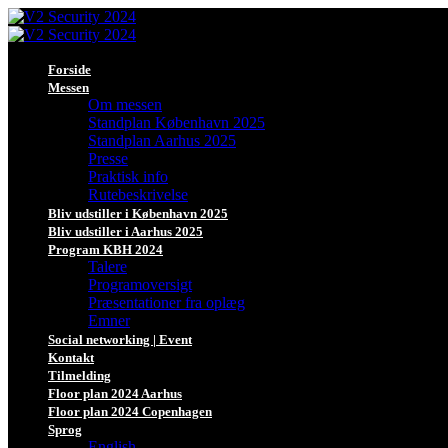
Forside
Messen
Om messen
Standplan København 2025
Standplan Aarhus 2025
Presse
Praktisk info
Rutebeskrivelse
Bliv udstiller i København 2025
Bliv udstiller i Aarhus 2025
Program KBH 2024
Talere
Programoversigt
Præsentationer fra oplæg
Emner
Social networking | Event
Kontakt
Tilmelding
Floor plan 2024 Aarhus
Floor plan 2024 Copenhagen
Sprog
English