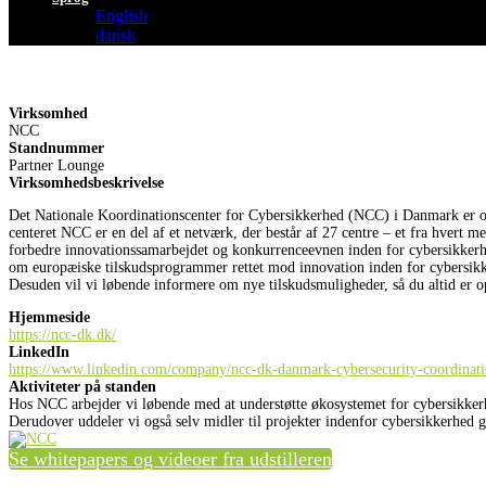
English
dansk
Virksomhed
NCC
Standnummer
Partner Lounge
Virksomhedsbeskrivelse
Det Nationale Koordinationscenter for Cybersikkerhed (NCC) i Danmark er orga
centeret NCC er en del af et netværk, der består af 27 centre – et fra hver
forbedre innovationssamarbejdet og konkurrenceevnen inden for cybersikkerh
om europæiske tilskudsprogrammer rettet mod innovation inden for cybersikk
Desuden vil vi løbende informere om nye tilskudsmuligheder, så du altid er o
Hjemmeside
https://ncc-dk.dk/
LinkedIn
https://www.linkedin.com/company/ncc-dk-danmark-cybersecurity-coordinati
Aktiviteter på standen
Hos NCC arbejder vi løbende med at understøtte økosystemet for cybersikker
Derudover uddeler vi også selv midler til projekter indenfor cybersikkerhed 
Se whitepapers og videoer fra udstilleren