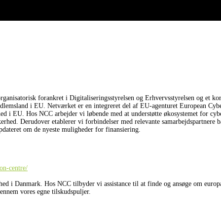
nisatorisk forankret i Digitaliseringsstyrelsen og Erhvervsstyrelsen og et ko
t medlemsland i EU. Netværket er en integreret del af EU-agenturet European C
ed i EU. Hos NCC arbejder vi løbende med at understøtte økosystemet for cyber
erhed. Derudover etablerer vi forbindelser med relevante samarbejdspartnere
pdateret om de nyeste muligheder for finansiering.
on-centre/
hed i Danmark. Hos NCC tilbyder vi assistance til at finde og ansøge om europ
gennem vores egne tilskudspuljer.