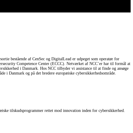
rsortie bestående af CenSec og DigitalLead er udpeget som operatør for
ybersecurity Competence Center (ECCC). Netværket af NCC’er har til formål at
sikkerhed i Danmark. Hos NCC tilbyder vi assistance til at finde og ansøge
 både i Danmark og på det bredere europæiske cybersikkerhedsområde.
æiske tilskudsprogrammer rettet mod innovation inden for cybersikkerhed.