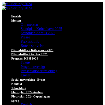
Forside
Messen
Om messen
Standplan København 2025
Standplan Aarhus 2025
Presse
Praktisk info
Rutebeskrivelse
Bliv udstiller i København 2025
Bliv udstiller i Aarhus 2025
Program KBH 2024
Talere
Programoversigt
Præsentationer fra oplæg
Emner
Social networking | Event
Kontakt
Tilmelding
Floor plan 2024 Aarhus
Floor plan 2024 Copenhagen
Sprog
English