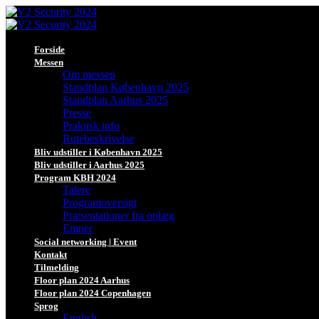
Forside
Messen
Om messen
Standplan København 2025
Standplan Aarhus 2025
Presse
Praktisk info
Rutebeskrivelse
Bliv udstiller i København 2025
Bliv udstiller i Aarhus 2025
Program KBH 2024
Talere
Programoversigt
Præsentationer fra oplæg
Emner
Social networking | Event
Kontakt
Tilmelding
Floor plan 2024 Aarhus
Floor plan 2024 Copenhagen
Sprog
English