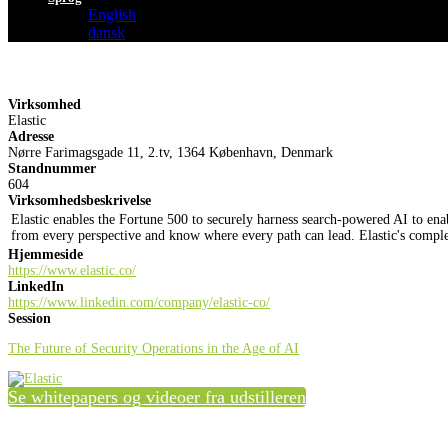
English
dansk
Virksomhed
Elastic
Adresse
Nørre Farimagsgade 11, 2.tv, 1364 København, Denmark
Standnummer
604
Virksomhedsbeskrivelse
Elastic enables the Fortune 500 to securely harness search-powered AI to enabl
from every perspective and know where every path can lead. Elastic's complete
Hjemmeside
https://www.elastic.co/
LinkedIn
https://www.linkedin.com/company/elastic-co/
Session
The Future of Security Operations in the Age of AI
Se whitepapers og videoer fra udstilleren