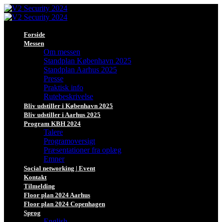
Forside
Messen
Om messen
Standplan København 2025
Standplan Aarhus 2025
Presse
Praktisk info
Rutebeskrivelse
Bliv udstiller i København 2025
Bliv udstiller i Aarhus 2025
Program KBH 2024
Talere
Programoversigt
Præsentationer fra oplæg
Emner
Social networking | Event
Kontakt
Tilmelding
Floor plan 2024 Aarhus
Floor plan 2024 Copenhagen
Sprog
English