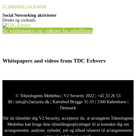
IT sikkerhed i en krigstid
Social Networking aktiviteter
Drinks og cocktails
Se whitepapers og videoer fra udstilleren
Whitepapers and videos from TDC Erhverv
© Teknologiens Mediehus | V2 Security 2022 |
+45 33 26 53
00
|
info@v2security.dk
| Kalvebod Brygge 31-33 | 1560 København |
Denmark
Når du tilmelder dig V2 Security, accepterer du, at arrangøren Teknologiens
Mediehus kan bruge dine tilmeldingsoplysninger til at kontakte dig om
arrangementer, analyser, nyheder, job og tilbud relateret til arrangementets