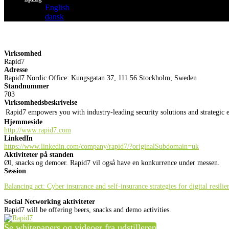
English
dansk
Virksomhed
Rapid7
Adresse
Rapid7 Nordic Office: Kungsgatan 37, 111 56 Stockholm, Sweden
Standnummer
703
Virksomhedsbeskrivelse
Rapid7 empowers you with industry-leading security solutions and strategic e
Hjemmeside
http://www.rapid7.com
LinkedIn
https://www.linkedin.com/company/rapid7/?originalSubdomain=uk
Aktiviteter på standen
Øl, snacks og demoer. Rapid7 vil også have en konkurrence under messen.
Session
Balancing act: Cyber insurance and self-insurance strategies for digital resilie
Social Networking aktiviteter
Rapid7 will be offering beers, snacks and demo activities.
Se whitepapers og videoer fra udstilleren