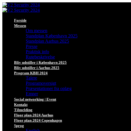
Forside
Messen
Om messen
Standplan København 2025
Standplan Aarhus 2025
Presse
Praktisk info
Rutebeskrivelse
Bliv udstiller i København 2025
Bliv udstiller i Aarhus 2025
Program KBH 2024
Talere
Programoversigt
Præsentationer fra oplæg
Emner
Social networking | Event
Kontakt
Tilmelding
Floor plan 2024 Aarhus
Floor plan 2024 Copenhagen
Sprog
English