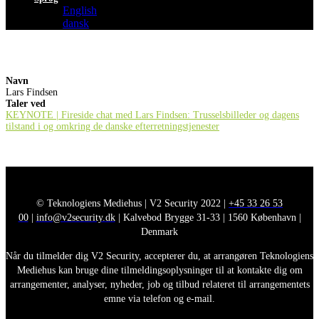
English
dansk
Navn
Lars Findsen
Taler ved
KEYNOTE | Fireside chat med Lars Findsen: Trusselsbilleder og dagens
tilstand i og omkring de danske efterretningstjenester
© Teknologiens Mediehus | V2 Security 2022 |
+45 33 26 53
00
|
info@v2security.dk
| Kalvebod Brygge 31-33 | 1560 København |
Denmark
Når du tilmelder dig V2 Security, accepterer du, at arrangøren Teknologiens
Mediehus kan bruge dine tilmeldingsoplysninger til at kontakte dig om
arrangementer, analyser, nyheder, job og tilbud relateret til arrangementets
emne via telefon og e-mail.