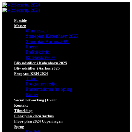
Forside
Messen
Om messen
Standplan København 2025
Standplan Aarhus 2025
Presse
Praktisk info
Rutebeskrivelse
Bliv udstiller i København 2025
Bliv udstiller i Aarhus 2025
Program KBH 2024
Talere
Programoversigt
Præsentationer fra oplæg
Emner
Social networking | Event
Kontakt
Tilmelding
Floor plan 2024 Aarhus
Floor plan 2024 Copenhagen
Sprog
English